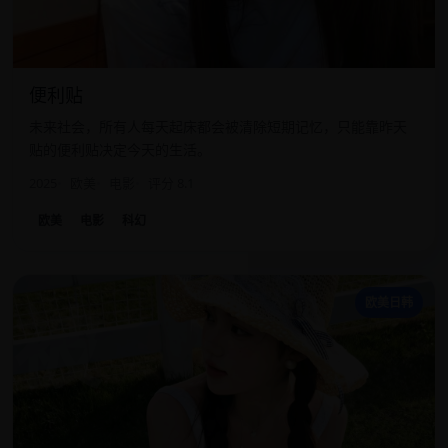
便利贴
未来社会，所有人每天起床都会被清除短期记忆，只能靠昨天
贴的便利贴决定今天的生活。
2025
欧美
电影
评分 8.1
欧美
电影
科幻
被
欧美日韩