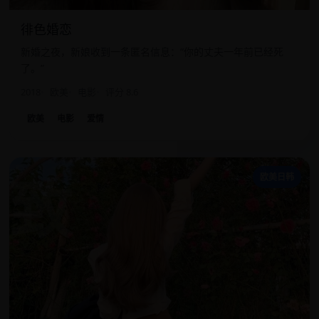
徘色婚恋
新婚之夜，新娘收到一条匿名信息：“你的丈夫一年前已经死
了。”
2018
欧美
电影
评分 8.6
欧美
电影
爱情
致
欧美日韩