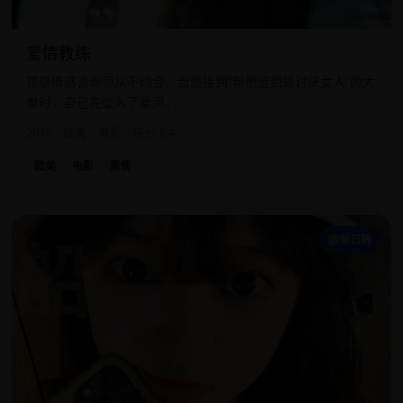
爱情教练
顶级情感咨询师从不约会，当他接到“帮他追到最讨厌女人”的大
单时，自己先坠入了爱河。
2019
欧美
电影
评分 8.4
欧美
电影
爱情
船
欧美日韩