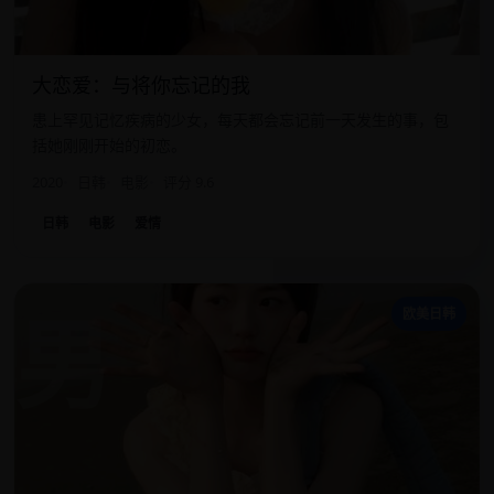
大恋爱：与将你忘记的我
患上罕见记忆疾病的少女，每天都会忘记前一天发生的事，包
括她刚刚开始的初恋。
2020
日韩
电影
评分 9.6
日韩
电影
爱情
男
欧美日韩