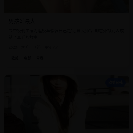
男孩爱最大
高中校刊主编为追校草假装自己是“恋爱大师”，却意外帮别人成
就了真爱的故事。
2020
欧美
电影
评分 7.7
欧美
电影
青春
天
欧美日韩