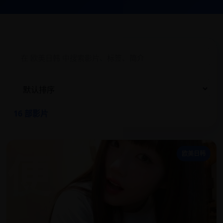
16 部影片
便
欧美日韩