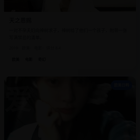
天之恩赐
一对不孕夫妇向神树求子，神树给了他们一个孩子，附带一张
写满禁忌的清单。
2019
欧美
电影
评分 8.4
欧美
电影
奇幻
爱
欧美日韩