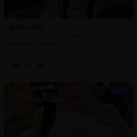
被遗忘的海湾
患失忆症的老妇人每年夏天都去海湾等一个人，却不知等的是
年轻时的自己与当年的恋人。
2024
欧美
电影
评分 8.1
欧美
电影
剧情
接
欧美日韩