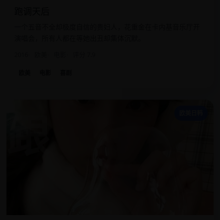
跑调天后
一个五音不全却极度自信的贵妇人，花重金在卡内基音乐厅开
演唱会，所有人都在等她出丑却集体沉默。
2016
欧美
电影
评分 7.9
欧美
电影
喜剧
跟
欧美日韩