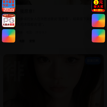
是的，我愿意！
一个害怕承诺的女人在许愿池里说“我愿意”，结果接下来她会对
每个男人的求婚都说“是”。
2018
欧美
电影
评分 9.3
欧美
电影
爱情
徘
欧美日韩