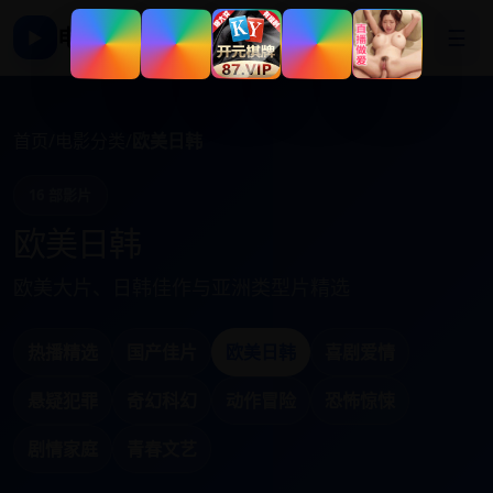
电影影视大全
☰
▶
首页
/
电影分类
/
欧美日韩
16 部影片
欧美日韩
欧美大片、日韩佳作与亚洲类型片精选
热播精选
国产佳片
欧美日韩
喜剧爱情
悬疑犯罪
奇幻科幻
动作冒险
恐怖惊悚
剧情家庭
青春文艺