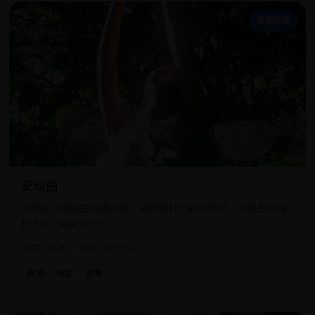
安
悬疑犯罪
安魂曲
无神论心理医生住进凶宅，试图用科学解释灵异，却被恶灵揭
开了自己的弑母记忆。
2023
欧美
电影
评分 9.2
欧美
电影
恐怖