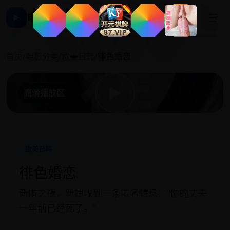
电影影视大全
☰
▶
徘
首页
/
电影分类
/
欧美日韩
/
徘色婚恋
▶
高清播放区
欧美日韩
徘色婚恋
新婚之夜，新娘收到一条匿名信息：“你的丈夫
一年前已经死了。”