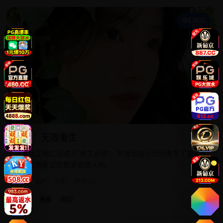
新
奇幻科幻
新版：无限重生
一名特工死亡后进入“重生系统”，却发现自己已经重生了第999
次，且所有记忆都是被植入的。
2023
国产
电影
评分 7.6
国产
电影
科幻