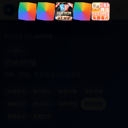
电影影视大全
☰
▶
首页
/
电影分类
/
恐怖惊悚
15 部影片
恐怖惊悚
恐怖、惊悚、民俗怪谈与压迫氛围
热播精选
国产佳片
欧美日韩
喜剧爱情
悬疑犯罪
奇幻科幻
动作冒险
恐怖惊悚
剧情家庭
青春文艺