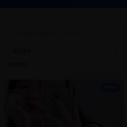
15 部影片
风
恐怖惊悚