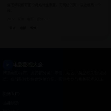
催眠师说解开那个绳结就能康复，可绳结的另一端连着另一个
我。
2009
亚洲
电影
评分 7.5
亚洲
电影
惊悚
电影影视大全
▶
精选电影片库，支持按分类、年份、地区、类型与关键词浏
览。每部影片均提供剧情介绍、影评推荐与相关影片入口。
频道入口
热播精选