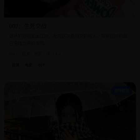
007：生死交战
退休的邦德重出江湖，发现这次要消灭的敌人，是年轻时的自
己克隆出来的军团。
2021
欧美
电影
评分 8.2
欧美
电影
007
搞
恐怖惊悚