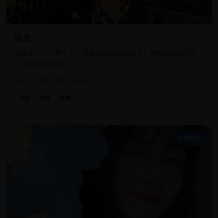
搞鬼
全校第一的优等生为了替被霸凌的闺蜜报仇，用校园怪谈制造
了一起“完美谋杀”。
2020
日韩
电影
评分 8.8
日韩
电影
恐怖
道
恐怖惊悚