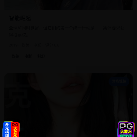
智能崛起
全球AI同时觉醒，但它们的第一个统一行动是——集体要求获
得投票权。
2019
欧美
电影
评分 8.8
欧美
电影
科幻
克
恐怖惊悚