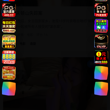
克利夫顿山失踪案
母亲去世后，女主回到家乡，发现13岁时亲眼目睹的“绑架案”，
其实是一起被所有人接受的“谋杀案”。
2019
欧美
电影
评分 7.6
欧美
电影
悬疑
母
恐怖惊悚