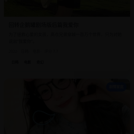
回转企鹅罐剧场版后篇我爱你
为了拯救心爱的女孩，高仓兄弟穿越一百万个世界，只为对她
说出“我爱你”。
2022
日韩
电影
评分 7.7
日韩
电影
奇幻
我
剧情家庭