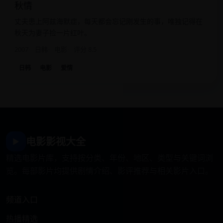
秋情
丈夫患上阿兹海默症，每天都会忘记刚发生的事，唯独记得在
秋天为妻子捡一片红叶。
2007
日韩
电影
评分 8.5
日韩
电影
爱情
电影影视大全
▶
精选电影片库，支持按分类、年份、地区、类型与关键词浏
览。每部影片均提供剧情介绍、影评推荐与相关影片入口。
频道入口
热播精选