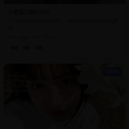
小野猫公路历险记
三个退休大妈偷了老伴的房车，一路狂飙去拉斯维加斯看猛男
秀。
2013
欧美
电影
评分 7.3
欧美
电影
喜剧
幸
剧情家庭