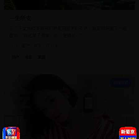
一生所安
三个子女为85岁母亲的养老问题争吵不休，直到母亲留下一纸
遗书：“我这辈子最安心的，是独处。”
2017
国产
电影
评分 8.6
国产
电影
家庭
金
剧情家庭