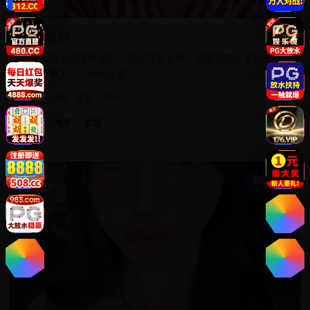
金鱼妈妈
母亲患阿尔茨海默症后，记忆只有七秒，但每天都会重新爱上
同一个男人——她的丈夫。
2015
日韩
电影
评分 9.0
日韩
电影
家庭
误
剧情家庭