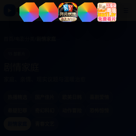
电影影视大全
☰
▶
首页
/
电影分类
/
剧情家庭
15 部影片
剧情家庭
家庭、亲情、现实议题与温暖治愈
热播精选
国产佳片
欧美日韩
喜剧爱情
悬疑犯罪
奇幻科幻
动作冒险
恐怖惊悚
剧情家庭
青春文艺