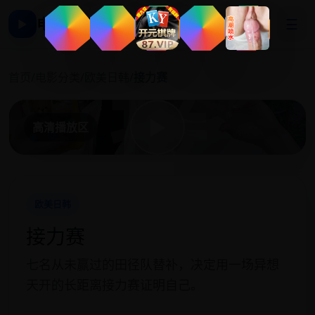
电影影视大全
☰
▶
接
首页
/
电影分类
/
欧美日韩
/
接力赛
▶
高清播放区
欧美日韩
接力赛
七名从未赢过的田径队替补，决定用一场异想
天开的长距离接力赛证明自己。