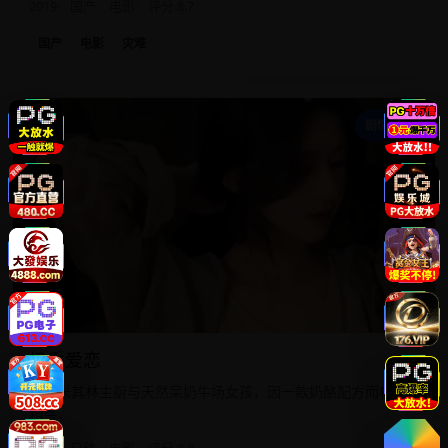
2019
国产
电影
评分 8.7
国产
电影
灾难
奶
剧情家庭
奶香爱恋
冷酷米其林主厨与天然呆奶牛场女孩，因一款奶酪配方而相爱
相杀。