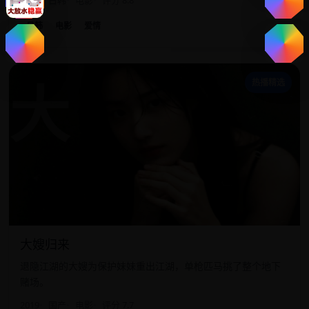
2018
日韩
电影
评分 8.8
日韩
电影
爱情
大
热播精选
大嫂归来
退隐江湖的大嫂为保护妹妹重出江湖，单枪匹马挑了整个地下
赌场。
2019
国产
电影
评分 7.7