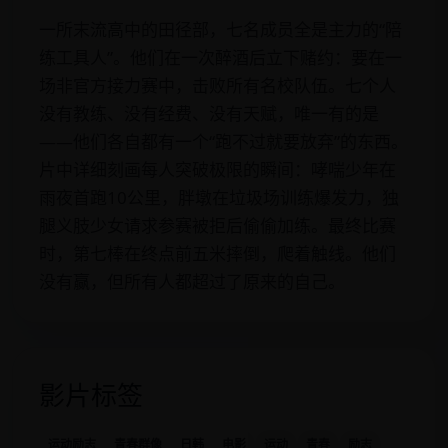
一所末流高中的田径部，七名成员全是主力的“陪
练工具人”。他们在一次醉酒后立下赌约：要在一
场非官方接力赛中，击败所有名校队伍。七个人
没有教练、没有经费、没有天赋，唯一有的是
——他们各自都有一个“跑不过就要放弃”的东西。
片中详细刻画每人突破极限的瞬间：哮喘少年在
雨夜首跑10公里，胖墩在垃圾场训练爆发力，独
腿义肢少女请求参赛被拒后偷偷加练。最终比赛
时，第七棒在终点前五米摔倒，爬着触线。他们
没有赢，但所有人都超过了原来的自己。
影片标签
运动励志
青春群像
日韩
电影
运动
青春
励志