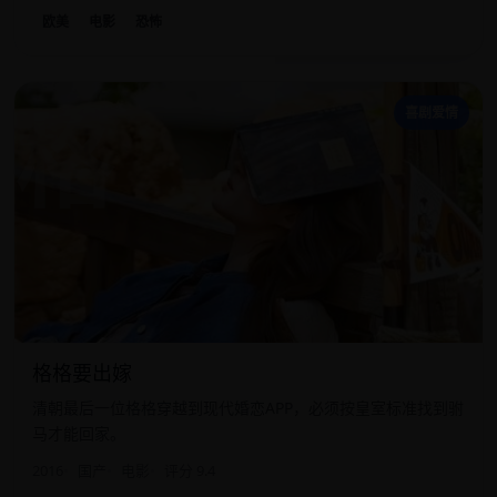
欧美
电影
恐怖
格
喜剧爱情
格格要出嫁
清朝最后一位格格穿越到现代婚恋APP，必须按皇室标准找到驸
马才能回家。
2016
国产
电影
评分 9.4