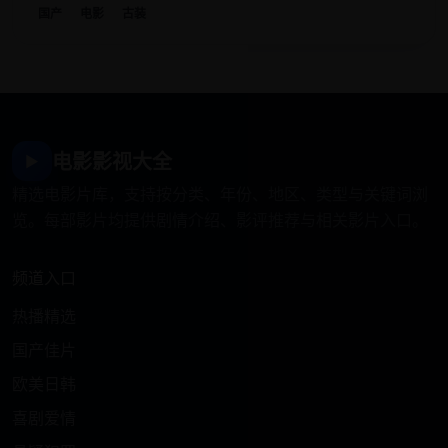
国产
电影
古装
电影影视大全
▶
精选电影片库，支持按分类、年份、地区、类型与关键词浏
览。每部影片均提供剧情介绍、影评推荐与相关影片入口。
频道入口
热播精选
国产佳片
欧美日韩
喜剧爱情