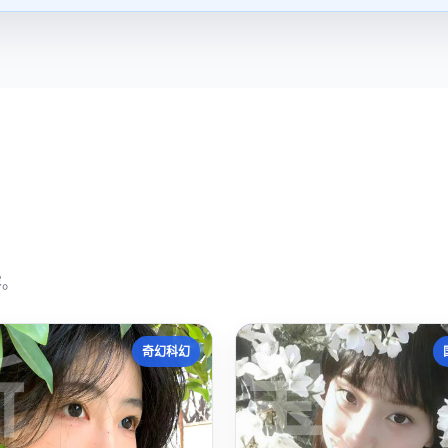
容。
新
宝
奇幻科幻