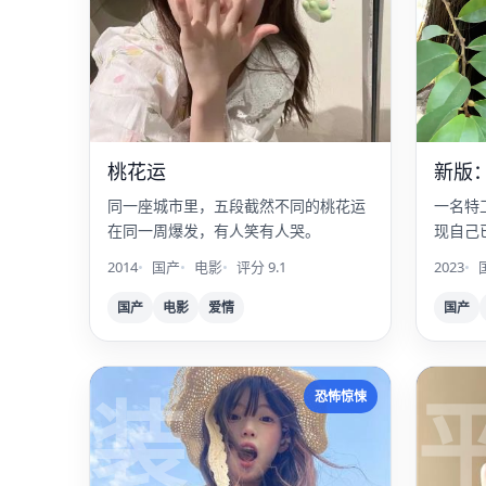
桃花运
新版
同一座城市里，五段截然不同的桃花运
一名特
在同一周爆发，有人笑有人哭。
现自己
忆都是
2014
国产
电影
评分 9.1
2023
国产
电影
爱情
国产
装
恐怖惊悚