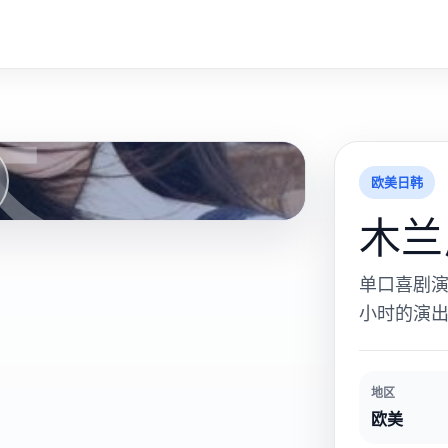
木
欧美日韩
木兰
单口喜剧
小时的演
地区
欧美