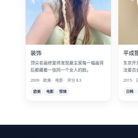
装饰
平成
顶尖名画修复师发现雇主家每一幅画背
东京开
后都藏着一张同一个女人的脸。
法委员
夺战。
2009
欧美
电影
评分 8.3
2015
欧美
电影
惊悚
日韩