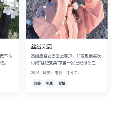
星
丝绒完恋
改写命
高级应召女郎爱上客户，却发现他每次
忆。
付的“丝绒支票”来自一家已经倒闭三十
年的银行。
2014
欧美
电影
评分 7.4
欧美
电影
爱情