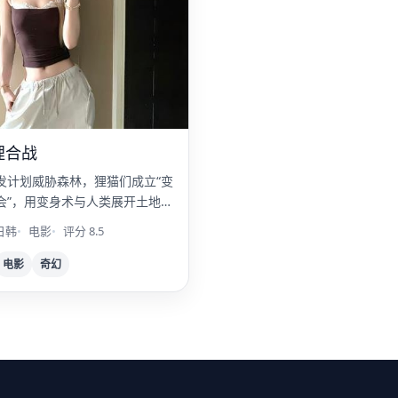
狸合战
发计划威胁森林，狸猫们成立“变
会”，用变身术与人类展开土地争
日韩
电影
评分 8.5
电影
奇幻