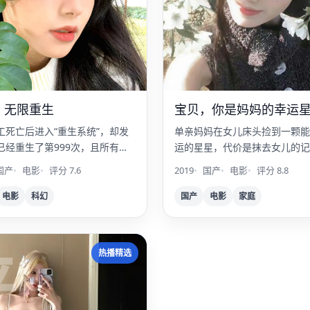
：无限重生
宝贝，你是妈妈的幸运
工死亡后进入“重生系统”，却发
单亲妈妈在女儿床头捡到一颗能
已经重生了第999次，且所有记
运的星星，代价是抹去女儿的记
被植入的。
国产
电影
评分 7.6
2019
国产
电影
评分 8.8
电影
科幻
国产
电影
家庭
平
热播精选