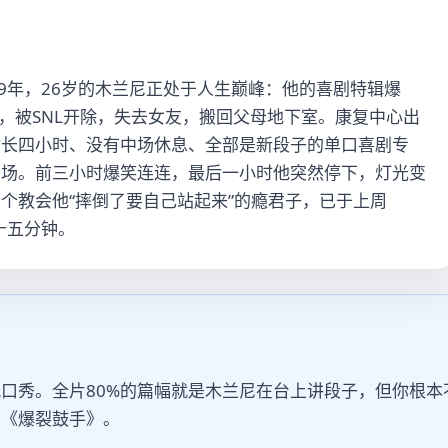
9年，26岁的木兰尼正处于人生巅峰：他的喜剧特辑爆
瘾，被SNL开除，失去女友，搬回父母地下室。康复中心出
时长四小时、没有中场休息、全部是新段子的单口喜剧专
开场。前三小时爆笑连连，最后一小时他突然停下，灯光变
个教会他“摔倒了要自己站起来”的瘾君子，已于上周
了十五分钟。
口秀。全片80%的篇幅就是木兰尼在台上讲段子，但你根
的《爆裂鼓手》。