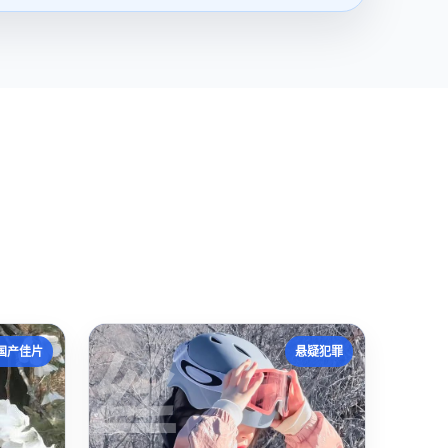
丝
国产佳片
悬疑犯罪