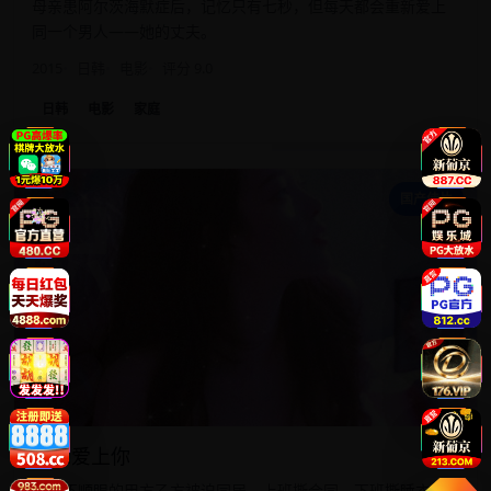
母亲患阿尔茨海默症后，记忆只有七秒，但每天都会重新爱上
同一个男人——她的丈夫。
2015
日韩
电影
评分 9.0
日韩
电影
家庭
职
国产佳片
职想爱上你
互看不顺眼的甲方乙方被迫同居，上班撕合同，下班撕睡衣。