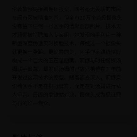
伦敦警察局接到连环报案，四名毫无关联的市民
在闹市区被精准刺杀，但全市20万个监控摄像头
没有拍下任何一张凶手的清晰面部照片。技术天
才莉娜被特聘加入专案组，她发现凶手利用一种
新型深度伪造实时换脸技术，每经过一个摄像头
就更换一张脸。更诡异的是，凶手作案路线恰好
构成一个巨大的五芒星图案。莉娜与时任警探汤
姆联手追踪，却发现汤姆的已故兄弟曾在三年前
开发过这项技术的原型。随着调查深入，莉娜意
识到凶手不是在挑战警方，而是在对汤姆进行私
人审判。最终的高铁站对决，摄像头成为见证罪
与罚的唯一观众。