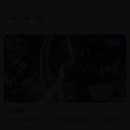
2014
国产
电影
评分 8.3
国产
电影
武侠
安
悬疑犯罪
安魂曲
无神论心理医生住进凶宅，试图用科学解释灵异，却被恶灵揭
开了自己的弑母记忆。