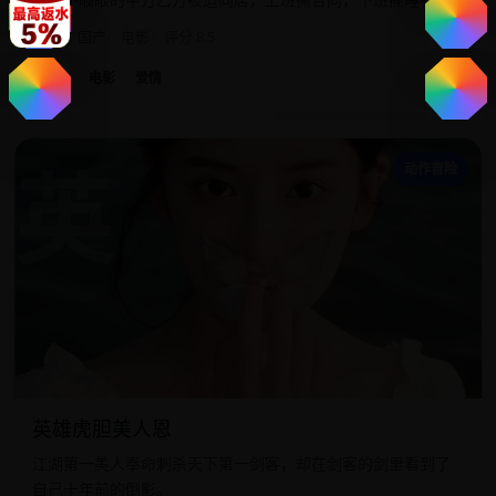
2019
国产
电影
评分 8.5
国产
电影
爱情
英
动作冒险
英雄虎胆美人恩
江湖第一美人奉命刺杀天下第一剑客，却在剑客的剑里看到了
自己十年前的倒影。