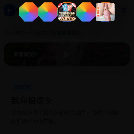
电影影视大全
☰
▶
致
首页
/
电影分类
/
欧美日韩
/
致命摄像头
▶
高清播放区
欧美日韩
致命摄像头
伦敦街头每个摄像头都看到凶手，但每个摄像
头都拍不到他的脸。