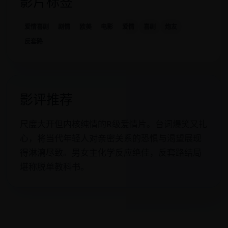
影片标签
爱情喜剧
剧情
欧美
电影
爱情
喜剧
炮友
反套路
影评推荐
尺度大开但内核纯情的R级爱情片。台词爆笑又扎
心，将当代年轻人对亲密关系的恐惧与渴望展现
得淋漓尽致。男女主化学反应绝佳，反套路结局
堪称脱单教科书。