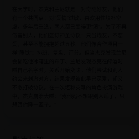
在大学时，杰克和兰尼就是一对奇葩好友，他们
有一个共同点：对“爱情”过敏，喜欢用性填补空
虚。多年后重逢，两人都已变得更“渣”。为了不再
伤害别人，他们签订神圣协议：只当炮友，不恋
爱，甚至不能拥抱超过五秒。他们像合作项目一
样“睡觉”：排班、复盘、评分。但当杰克发现兰尼
会偷吃他冰箱里的布丁、兰尼发现杰克在醉酒时
喊自己名字时，关系开始变味。他们尝试和别人
约会来刺激对方，结果发现彼此早已深爱，却又
不敢打破协议。在一次堪称灾难的角色扮演游戏
中，杰克崩溃大喊：“我他妈不想跟别人睡了，只
想跟你睡一辈子。”