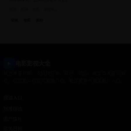
2023
欧美
电影
评分 9.4
欧美
电影
喜剧
电影影视大全
▶
精选电影片库，支持按分类、年份、地区、类型与关键词浏
览。每部影片均提供剧情介绍、影评推荐与相关影片入口。
频道入口
热播精选
国产佳片
欧美日韩