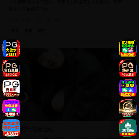
一头能听懂人话的棕熊，每年冬天都会来到小镇邮局，等待一
封永远不会到来的信。
2011
日韩
电影
评分 8.9
日韩
电影
奇幻
小
剧情家庭
小野猫公路历险记
三个退休大妈偷了老伴的房车，一路狂飙去拉斯维加斯看猛男