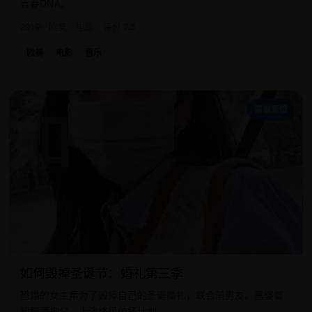
青春DNA。
2019
欧美
电影
评分 7.5
欧美
电影
音乐
如
喜剧爱情
如何毁掉圣诞节：婚礼第三季
恐婚的女主角为了毁掉自己的圣诞婚礼，联合前男友、恶婆婆
和醉酒神父，上演终极破坏计划。