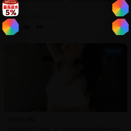
秀。
2013
欧美
电影
评分 7.3
欧美
电影
喜剧
3
悬疑犯罪
38师机动队
税务调查官联手诈骗犯，专门对付用合法手段偷税漏税的有钱