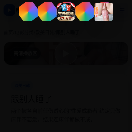
电影影视大全
☰
▶
跟
首页
/
电影分类
/
欧美日韩
/
跟别人睡了
▶
高清播放区
欧美日韩
跟别人睡了
两个被各自前任伤透心的“性爱成瘾者”约定只做
床伴不恋爱，结果连床伴都做不成。