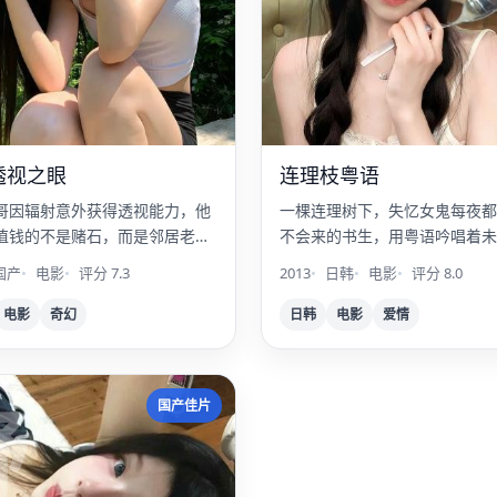
透视之眼
连理枝粤语
哥因辐射意外获得透视能力，他
一棵连理树下，失忆女鬼每夜都
值钱的不是赌石，而是邻居老头
不会来的书生，用粤语吟唱着未
图。
诗。
国产
电影
评分 7.3
2013
日韩
电影
评分 8.0
电影
奇幻
日韩
电影
爱情
野
国产佳片