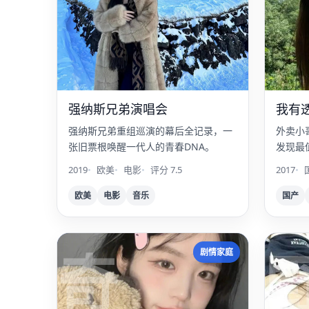
强纳斯兄弟演唱会
我有
强纳斯兄弟重组巡演的幕后全记录，一
外卖小
张旧票根唤醒一代人的青春DNA。
发现最
的藏宝
2019
欧美
电影
评分 7.5
2017
欧美
电影
音乐
国产
奇
剧情家庭