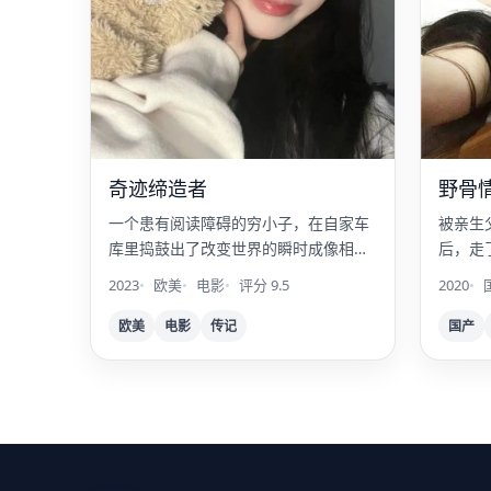
奇迹缔造者
野骨
一个患有阅读障碍的穷小子，在自家车
被亲生
库里捣鼓出了改变世界的瞬时成像相
后，走
机。
2023
欧美
电影
评分 9.5
2020
欧美
电影
传记
国产