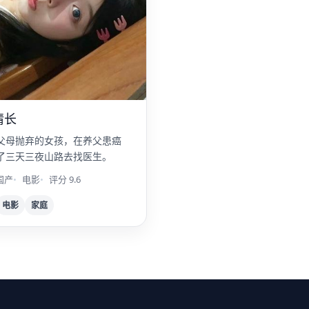
情长
父母抛弃的女孩，在养父患癌
了三天三夜山路去找医生。
国产
电影
评分 9.6
电影
家庭