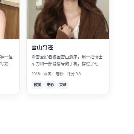
雪山奇迹
等一位
滑雪爱好者被困雪山悬崖，用一把瑞士
写完的
军刀和一部没信号的手机，撑过了七
天。
2018
欧美
电影
评分 9.3
欧美
电影
灾难