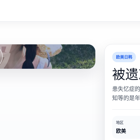
被
欧美日韩
被遗
患失忆症
知等的是
地区
欧美