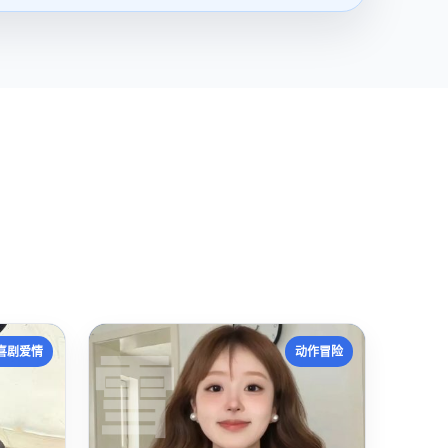
雪
喜剧爱情
动作冒险