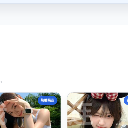
容。
我
连
热播精选