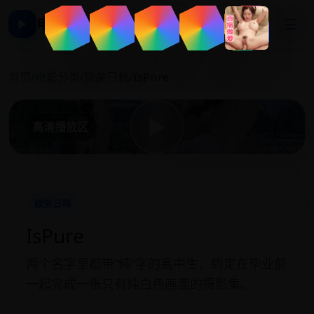
电影影视大全
☰
▶
I
首页
/
电影分类
/
欧美日韩
/
IsPure
▶
高清播放区
欧美日韩
IsPure
两个名字里都带“纯”字的高中生，约定在毕业前
一起完成一张只有纯白色画面的摄影集。