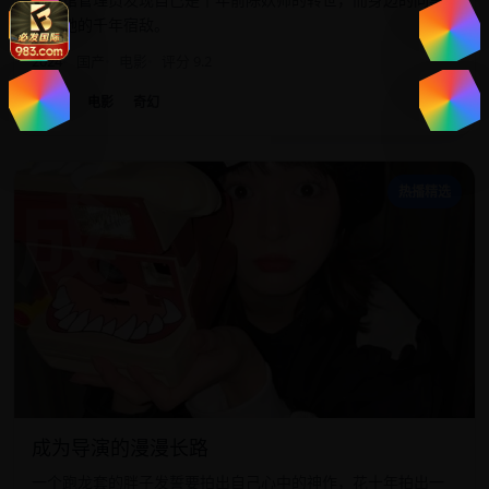
竟是她的千年宿敌。
2024
国产
电影
评分 9.2
国产
电影
奇幻
成
热播精选
成为导演的漫漫长路
一个跑龙套的胖子发誓要拍出自己心中的神作，花十年拍出一