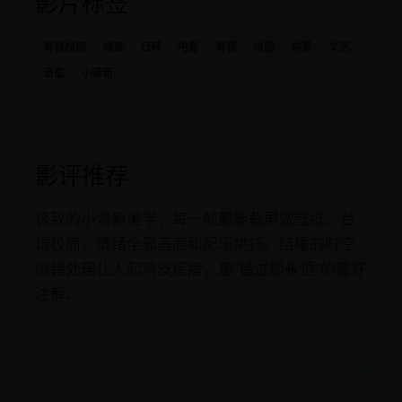
影片标签
青春校园
纯爱
日韩
电影
青春
校园
纯爱
文艺
治愈
小清新
影评推荐
极致的小清新美学，每一帧都能截屏做壁纸。台
词极简，情绪全靠画面和配乐烘托。结尾的时空
倒错处理让人起鸡皮疙瘩，是“错过即永恒”的最好
注解。