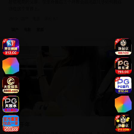
肝癌晚期的父亲，在生命最后三个月教会自闭症儿子如何独自
活在这个世界上。
2010
国产
电影
评分 8.1
国产
电影
家庭
心
国产佳片
心动千年
图书馆管理员发现自己是千年前除妖师的转世，而身边的同事