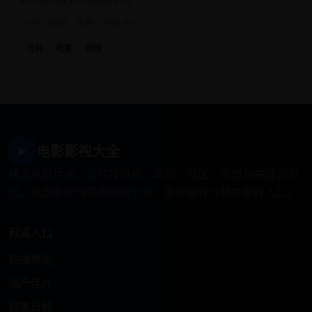
2019
日韩
电影
评分 8.4
日韩
电影
恐怖
电影影视大全
▶
精选电影片库，支持按分类、年份、地区、类型与关键词浏
览。每部影片均提供剧情介绍、影评推荐与相关影片入口。
频道入口
热播精选
国产佳片
欧美日韩