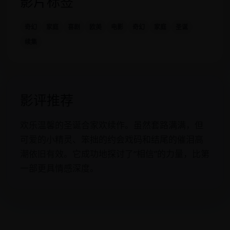
影片标签
奇幻
家庭
喜剧
欧美
电影
奇幻
家庭
圣诞
续集
影评推荐
欢乐温馨的圣诞合家欢续作。虽然套路满满，但
可爱的小精灵、笨拙的约会戏码和结尾的催泪高
潮依旧有效。它成功地探讨了“相信”的力量，比第
一部更具情感深度。