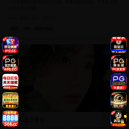
一个长相酷似赫本的纽约女孩，靠模仿赫本走红，却在镜子里
找不到自己的脸。
2018
欧美
电影
评分 7.3
欧美
电影
奥黛丽赫本
新
奇幻科幻
新版：无限重生
一名特工死亡后进入“重生系统”，却发现自己已经重生了第999