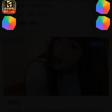
次，且所有记忆都是被植入的。
2023
国产
电影
评分 7.6
国产
电影
科幻
便
欧美日韩
便利贴
未来社会，所有人每天起床都会被清除短期记忆，只能靠昨天