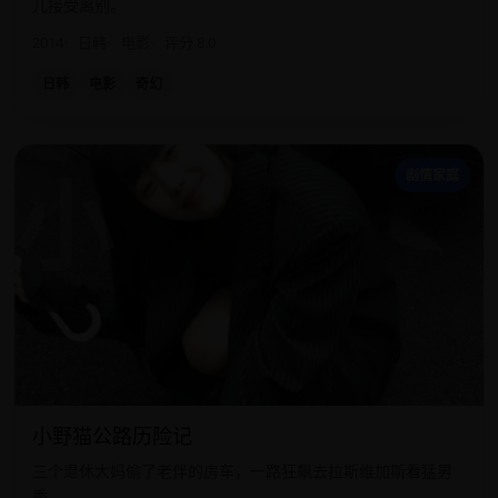
儿接受离别。
2014
日韩
电影
评分 8.0
日韩
电影
奇幻
小
剧情家庭
小野猫公路历险记
三个退休大妈偷了老伴的房车，一路狂飙去拉斯维加斯看猛男
秀。