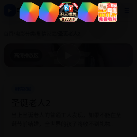
电影影视大全
☰
▶
圣
首页
/
电影分类
/
剧情家庭
/
圣诞老人2
▶
高清播放区
剧情家庭
圣诞老人2
当上圣诞老人的普通工人发现，如果不能在圣
诞节前结婚，全世界的孩子将收不到礼物。