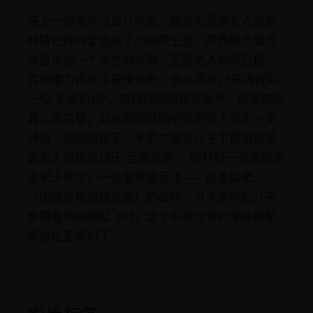
在上一部事件过去八年后，被选为圣诞老人的斯
科特已经完全适应了北极的生活。然而精灵委员
会告诉他一个古老的法则：圣诞老人必须已婚，
否则魔力将在平安夜消失。他必须在25天内找到
一位“圣诞奶奶”。斯科特回到现实世界，伪装成玩
具公司高管，对离异带娃的中学老师卡罗尔一见
钟情。但问题在于，卡罗尔因为儿子不再相信圣
诞老人而极度讨厌“圣诞谎言”。斯科特一边笨拙地
追求卡罗尔，一边要躲避反派——前圣诞老人
（因违反规则被流放）的破坏。当卡罗尔的儿子
亲眼看到驯鹿起飞时，这个不相信爱的家庭重新
聚拢在圣诞树下。