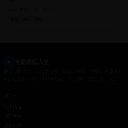
2013
欧美
电影
评分 7.3
欧美
电影
喜剧
电影影视大全
▶
精选电影片库，支持按分类、年份、地区、类型与关键词浏
览。每部影片均提供剧情介绍、影评推荐与相关影片入口。
频道入口
热播精选
国产佳片
欧美日韩