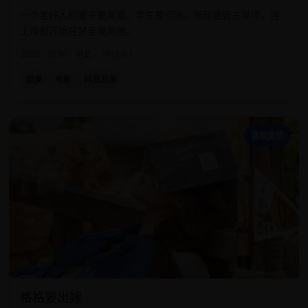
一个老好人的妻子要离婚、学生要行贿、邻居要霸占草坪，连
上帝都开始在梦里嘲笑他。
2009
欧美
电影
评分 9.1
欧美
电影
科恩兄弟
格
喜剧爱情
格格要出嫁