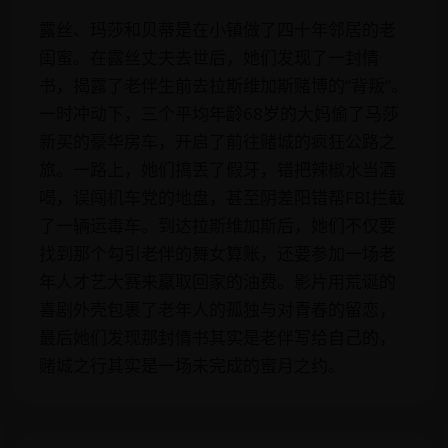
露丝、玛莎和贝蒂是在小镇做了四十年邻居的老
闺蜜。在露丝丈夫去世后，她们发现了一封情
书，揭露了老伴生前去拉斯维加斯赌博的“背叛”。
一时冲动下，三个平均年龄68岁的大妈偷了马莎
新买的豪华房车，开启了前往赌城的疯狂公路之
旅。一路上，她们搞丢了假牙，错把辣椒水当酒
喝，误闯机车党的地盘，甚至阴差阳错帮FBI拦截
了一辆运毒车。到达拉斯维加斯后，她们不仅要
找到那个勾引老伴的舞女算账，还要参加一场老
年人才艺大赛来赢取回家的油费。影片用荒诞的
喜剧外壳包裹了老年人的孤独与对青春的留恋，
最后她们发现那封情书其实是老伴写给自己的，
赌城之行其实是一场未完成的蜜月之约。