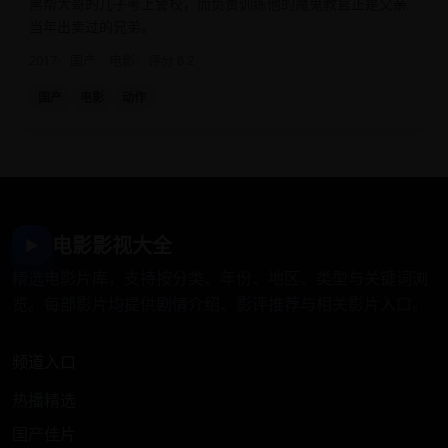
黑帮大哥的儿子考上警校，而负责训练他的魔鬼教官正是父亲
当年出卖过的兄弟。
2017
国产
电影
评分 8.2
国产
电影
动作
电影影视大全
▶
精选电影片库，支持按分类、年份、地区、类型与关键词浏
览。每部影片均提供剧情介绍、影评推荐与相关影片入口。
频道入口
热播精选
国产佳片