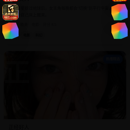
一颗彗星掠过地球后，女主角每晚都会“切换”到平行宇宙，并在
另一个自己床上醒来。
2013
欧美
电影
评分 8.5
欧美
电影
科幻
正
热播精选
正经好人