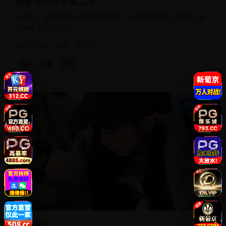
蜂蜜与四叶草第二季
十年后，当年的美大生们各奔东西，未完成的单车之旅成了他
们中年危机的解药。
2024
日韩
电影
评分 7.8
日韩
电影
青春
彗
奇幻科幻
彗星美人