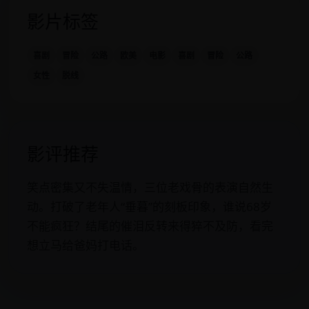
影片标签
喜剧
冒险
公路
欧美
电影
喜剧
冒险
公路
女性
脱线
影评推荐
笑点密集又不失温情，三位老戏骨的表演自然生
动。打破了老年人“垂暮”的刻板印象，谁说68岁
不能疯狂？结尾的催泪反转来得猝不及防，看完
想立马给爸妈打电话。