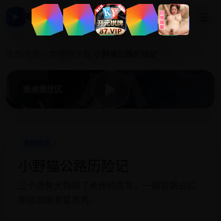
电影影视大全
☰
▶
小
首页
/
电影分类
/
剧情家庭
/
小野猫公路历险记
▶
高清播放区
剧情家庭
小野猫公路历险记
三个退休大妈偷了老伴的房车，一路狂飙去拉
斯维加斯看猛男秀。