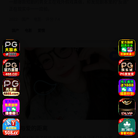
一部爆款短剧的男女主在戏外假戏真做，却发现剧本里的“反派”
正在现实中一一应验。
2022
国产
电影
评分 7.4
国产
电影
爱情
我
剧情家庭
我们与爱的距离
女儿发现妈妈得了阿兹海默症后，假装自己还只有十岁，每天