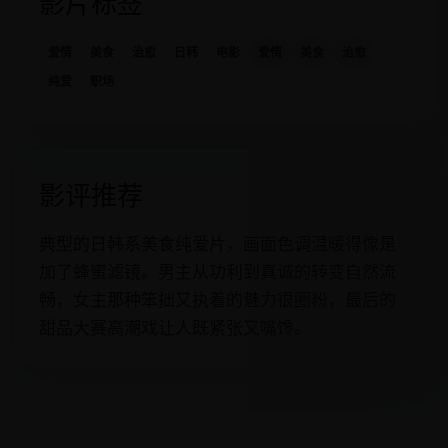
影片标签
爱情
美食
治愈
日韩
电影
爱情
美食
治愈
纯爱
职场
影评推荐
典型的日韩系美食纯爱片，画面色调温暖得像是
加了蜂蜜滤镜。男主从功利到真诚的转变自然流
畅，女主那种笨拙又执着的魅力很圈粉，最后的
甜品大赛高潮戏让人既紧张又嘴馋。