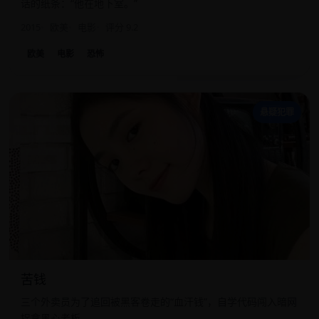
话的纸条：“他在地下室。”
2015
欧美
电影
评分 9.2
欧美
电影
恐怖
苦
悬疑犯罪
苦钱
三个外卖员为了追回被黑客卷走的“血汗钱”，自学代码闯入暗网
捉拿黑心老板。