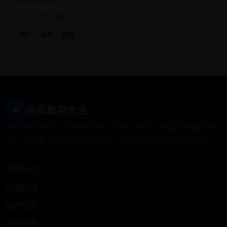
2022
国产
电影
评分 9.5
国产
电影
剧情
电影影视大全
▶
精选电影片库，支持按分类、年份、地区、类型与关键词浏
览。每部影片均提供剧情介绍、影评推荐与相关影片入口。
频道入口
热播精选
国产佳片
欧美日韩