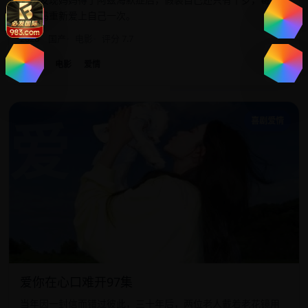
陪妈妈重新爱上自己一次。
2020
国产
电影
评分 7.7
国产
电影
爱情
爱
喜剧爱情
爱你在心口难开97集
当年因一封信而错过彼此，三十年后，两位老人戴着老花镜用