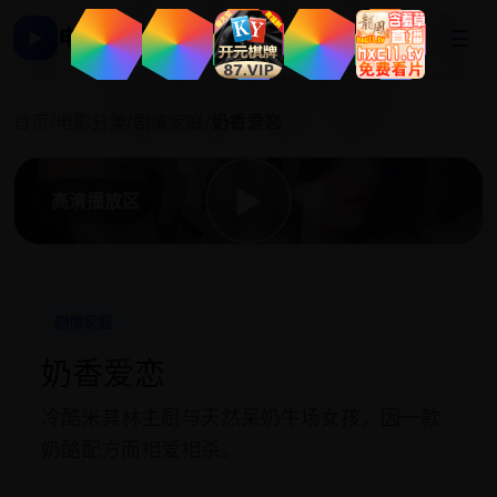
电影影视大全
☰
▶
奶
首页
/
电影分类
/
剧情家庭
/
奶香爱恋
▶
高清播放区
剧情家庭
奶香爱恋
冷酷米其林主厨与天然呆奶牛场女孩，因一款
奶酪配方而相爱相杀。