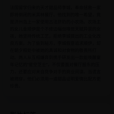
法国留学归来的天才甜品师李城，奉命拯救一家
即将倒闭的米其林餐厅。他找到的唯一希望，竟
是济州岛上一家使用古法挤奶的小农场。农场主
的女儿金顺伊是个不修边幅但嗅觉天赋异禀的女
孩，她坚持传统工艺，拒绝李城提出的工业化改
良方案。为了偷到秘方，李城假意追求顺伊，却
在朝夕相处中被她的真诚和对食物的敬畏所打
动。两人从互相嫌弃到携手研发出一款能唤醒童
年记忆的“星空芝士”，不仅要面对餐厅股东的压
力，还要应对来自竞争对手的商业间谍。当谎言
被揭穿，他们必须用一道甜品证明爱情比配方更
珍贵。