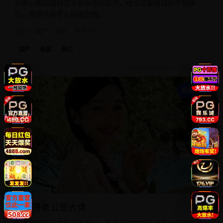
外卖小哥因辐射意外获得透视能力，他发现最值钱的不是赌
石，而是邻居老头的藏宝图。
2017
国产
电影
评分 7.3
国产
电影
奇幻
惊
热播精选
惊天降老公是大佬
普通女职员闪婚的温柔老公，竟是传说中的亚洲最大黑帮继承