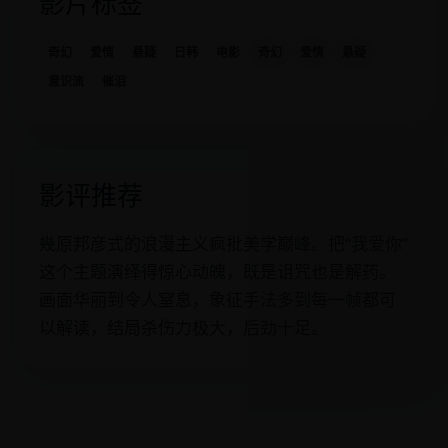
影片标签
奇幻
爱情
悬疑
日韩
电影
奇幻
爱情
悬疑
意识流
催泪
影评推荐
幾原邦彦式的浪漫主义疯批美学巅峰。把“我爱你”
这个主题演绎得惊心动魄，既是诅咒也是解药。
画面华丽到令人窒息，象征手法多到每一帧都可
以解读，结局杀伤力极大，后劲十足。