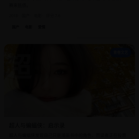
赛来抵债。
2018
国产
电影
评分 7.6
国产
电影
爱情
超
青春文艺
超人与蝙蝠侠：启示录
超人与蝙蝠侠发现自己只是漫画书中的角色，而读者正在投票