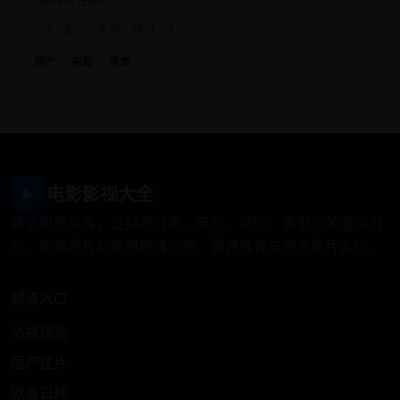
2020
国产
电影
评分 7.4
国产
电影
美食
电影影视大全
▶
精选电影片库，支持按分类、年份、地区、类型与关键词浏
览。每部影片均提供剧情介绍、影评推荐与相关影片入口。
频道入口
热播精选
国产佳片
欧美日韩