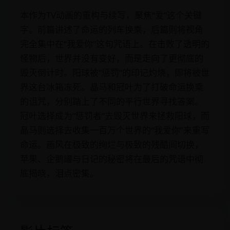
本作为TV动画的重构与续写，聚焦“爱”这个关键
字。前篇讲述了命运的列车换乘，后篇则将视角
完全集中在“我爱你”这句咒语上。在击败了透明的
怪物后，世界并没有变好，而是走向了更彻底的
毁灭倒计时。阳球被“惩罚”的印记灼烧，即将被世
界这台冰箱冻死。晶马和冠叶为了打破命运换乘
的诅咒，分别踏上了不同的平行世界寻找答案。
冠叶选择成为“惩罚者”去毁灭世界来拯救阳球，而
晶马则选择去收集一百万个世界的“我爱你”来重写
命运。画风在极致的绚烂与极致的残酷间切换，
苹果、企鹅罐与日记的秘密将在最后的咒语中彻
底揭晓，泪点密集。