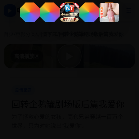
电影影视大全
☰
▶
回
首页
/
电影分类
/
剧情家庭
/
回转企鹅罐剧场版后篇我爱你
▶
高清播放区
剧情家庭
回转企鹅罐剧场版后篇我爱你
为了拯救心爱的女孩，高仓兄弟穿越一百万个
世界，只为对她说出“我爱你”。