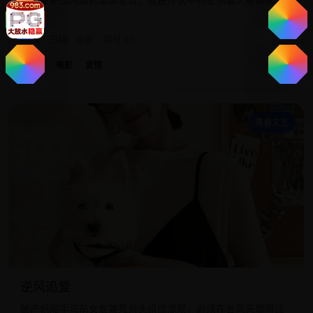
人。
2022
日韩
电影
评分 9.6
日韩
电影
爱情
逆
青春文艺
逆风追爱
破产帆船手与前女友兼死对头组成混双，必须在台风天赢得比