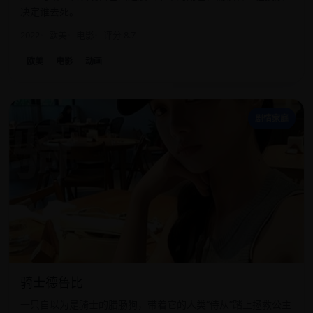
决定谁去死。
2022
欧美
电影
评分 8.7
欧美
电影
动画
骑
剧情家庭
骑士德鲁比
一只自以为是骑士的腊肠狗，带着它的人类“侍从”踏上拯救公主