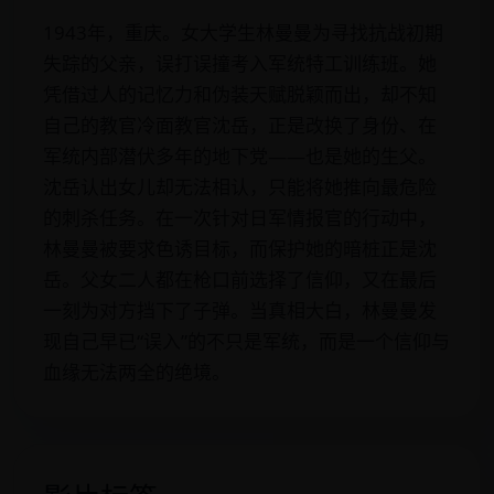
1943年，重庆。女大学生林曼曼为寻找抗战初期
失踪的父亲，误打误撞考入军统特工训练班。她
凭借过人的记忆力和伪装天赋脱颖而出，却不知
自己的教官冷面教官沈岳，正是改换了身份、在
军统内部潜伏多年的地下党——也是她的生父。
沈岳认出女儿却无法相认，只能将她推向最危险
的刺杀任务。在一次针对日军情报官的行动中，
林曼曼被要求色诱目标，而保护她的暗桩正是沈
岳。父女二人都在枪口前选择了信仰，又在最后
一刻为对方挡下了子弹。当真相大白，林曼曼发
现自己早已“误入”的不只是军统，而是一个信仰与
血缘无法两全的绝境。