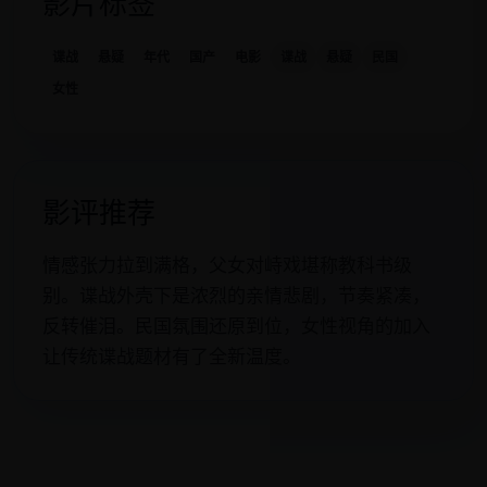
影片标签
谍战
悬疑
年代
国产
电影
谍战
悬疑
民国
女性
影评推荐
情感张力拉到满格，父女对峙戏堪称教科书级
别。谍战外壳下是浓烈的亲情悲剧，节奏紧凑，
反转催泪。民国氛围还原到位，女性视角的加入
让传统谍战题材有了全新温度。