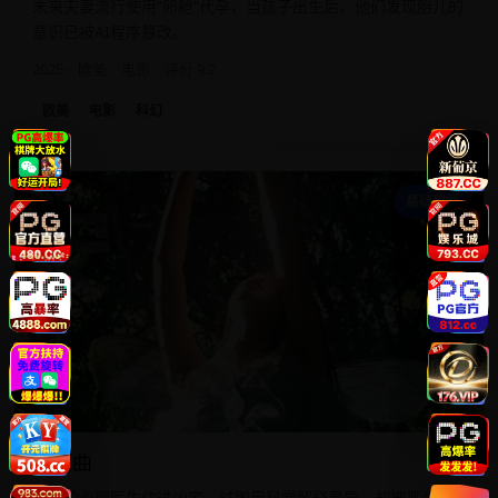
未来夫妻流行使用“卵舱”代孕，当孩子出生后，他们发现胎儿的
意识已被AI程序篡改。
2025
欧美
电影
评分 9.2
欧美
电影
科幻
安
悬疑犯罪
安魂曲
无神论心理医生住进凶宅，试图用科学解释灵异，却被恶灵揭