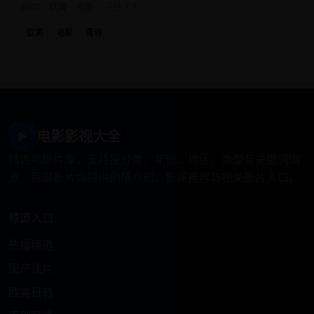
2020
欧美
电影
评分 7.7
欧美
电影
青春
电影影视大全
▶
精选电影片库，支持按分类、年份、地区、类型与关键词浏
览。每部影片均提供剧情介绍、影评推荐与相关影片入口。
频道入口
热播精选
国产佳片
欧美日韩