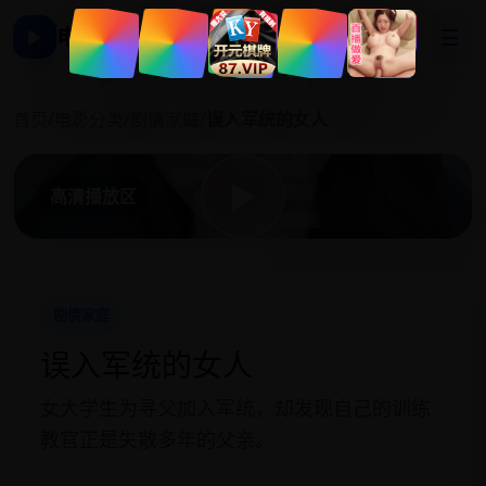
电影影视大全
☰
▶
误
首页
/
电影分类
/
剧情家庭
/
误入军统的女人
▶
高清播放区
剧情家庭
误入军统的女人
女大学生为寻父加入军统，却发现自己的训练
教官正是失散多年的父亲。