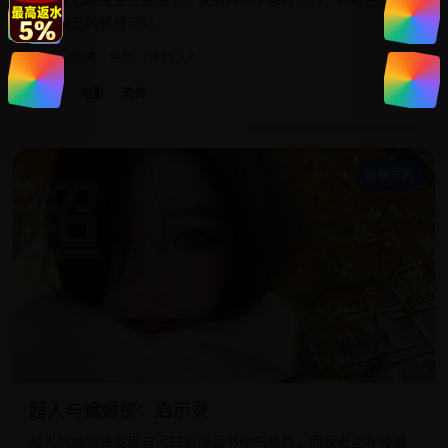
开了自己的弑母记忆。
2023
欧美
电影
评分 9.2
欧美
电影
恐怖
超
青春文艺
超人与蝙蝠侠：启示录
超人与蝙蝠侠发现自己只是漫画书中的角色，而读者正在投票