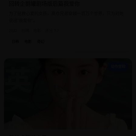
回转企鹅罐剧场版后篇我爱你
为了拯救心爱的女孩，高仓兄弟穿越一百万个世界，只为对她
说出“我爱你”。
2022
日韩
电影
评分 7.7
日韩
电影
奇幻
英
动作冒险