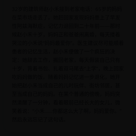
32岁的建筑师赵小禾接到老家电话：65岁的妈妈
在菜市场走丢了。她赶回家发现妈妈患上了早发
性阿兹海默症，记忆力退回到二十年前——那时
候赵小禾十岁，妈妈正和爸爸闹离婚，每天搂着
哭泣的小禾说“妈妈最爱你”。医生建议尽可能顺着
患者的记忆生活，赵小禾便做了一个疯狂的决
定：她辞去工作，搬回老家，每天假装自己只有
十岁，背着书包、扎着双马尾去“上学”，晚上回家
吃妈妈做的饭。随着妈妈记忆进一步退化，她开
始把赵小禾当成自己的儿时玩伴、街坊邻居，甚
至当成自己的妈妈。在某个普通的傍晚，妈妈突
然清醒了一分钟，看着眼前已经长大的女儿，微
笑着说：“小禾……你都这么大了啊，妈妈爱你。”
然后永远忘记了这句话。