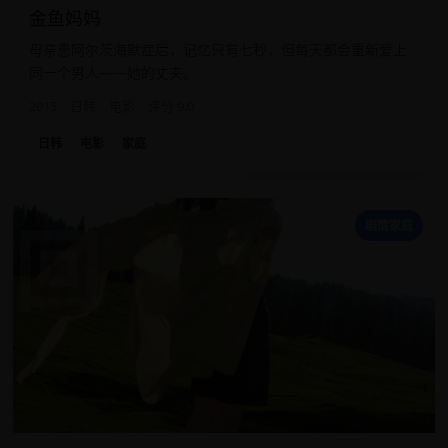
金鱼妈妈
母亲患阿尔茨海默症后，记忆只有七秒，但每天都会重新爱上
同一个男人——她的丈夫。
2015
日韩
电影
评分 9.0
日韩
电影
家庭
回
剧情家庭