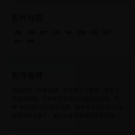
影片标签
青春
治愈
剧情
日韩
电影
青春
治愈
艺术
成长
情感
影评推荐
献给成年人的催泪弹，真实得令人窒息。没有俗
套的大团圆，只有岁月侵蚀后的皱纹和妥协。那
种“当初我们以为未来无限，如今却全是苟且”的落
差感拍得太痛了，最后大家笑着哭的场景封神。