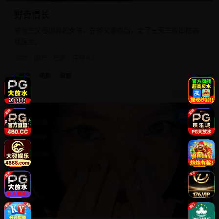
野骨情长
被亲生父母抛弃的女孩，在养父患癌后，走了三天三夜山路去
找医生。
2020
国产
电影
评分 9.6
国产
电影
家庭
正
热播精选