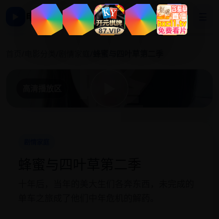
电影影视大全
☰
▶
蜂
首页
/
电影分类
/
剧情家庭
/
蜂蜜与四叶草第二季
▶
高清播放区
剧情家庭
蜂蜜与四叶草第二季
十年后，当年的美大生们各奔东西，未完成的
单车之旅成了他们中年危机的解药。