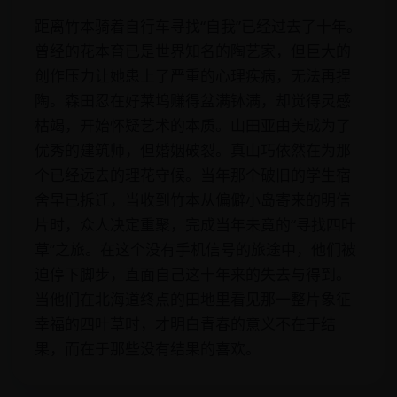
距离竹本骑着自行车寻找“自我”已经过去了十年。
曾经的花本育已是世界知名的陶艺家，但巨大的
创作压力让她患上了严重的心理疾病，无法再捏
陶。森田忍在好莱坞赚得盆满钵满，却觉得灵感
枯竭，开始怀疑艺术的本质。山田亚由美成为了
优秀的建筑师，但婚姻破裂。真山巧依然在为那
个已经远去的理花守候。当年那个破旧的学生宿
舍早已拆迁，当收到竹本从偏僻小岛寄来的明信
片时，众人决定重聚，完成当年未竟的“寻找四叶
草”之旅。在这个没有手机信号的旅途中，他们被
迫停下脚步，直面自己这十年来的失去与得到。
当他们在北海道终点的田地里看见那一整片象征
幸福的四叶草时，才明白青春的意义不在于结
果，而在于那些没有结果的喜欢。