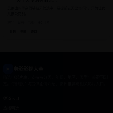
一个关于天使的美丽谎言
患绝症的母亲假装被天使选中，要提前去天堂“实习”，只为让女
儿接受离别。
2014
日韩
电影
评分 8.0
日韩
电影
奇幻
电影影视大全
▶
精选电影片库，支持按分类、年份、地区、类型与关键词浏
览。每部影片均提供剧情介绍、影评推荐与相关影片入口。
频道入口
热播精选