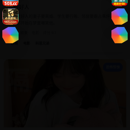
正经好人
一个老好人的妻子要离婚、学生要行贿、邻居要霸占草坪，连
上帝都开始在梦里嘲笑他。
2009
欧美
电影
评分 9.1
欧美
电影
科恩兄弟
隔
恐怖惊悚