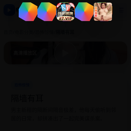
电影影视大全
☰
▶
隔
首页
/
电影分类
/
恐怖惊悚
/
隔墙有耳
▶
高清播放区
恐怖惊悚
隔墙有耳
男主新租的隔断间隔音极差，他每天偷听到邻
居的日常，却拼凑出了一起完美谋杀案。