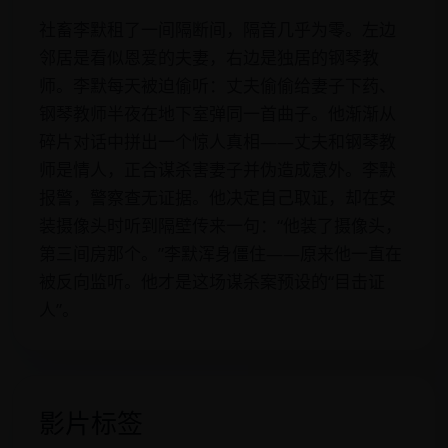
社畜李默租了一间隔断间，隔音几乎为零。左边
邻居是看似恩爱的夫妻，右边是独居的钢琴教
师。李默每天被迫偷听：丈夫偷偷给妻子下药、
钢琴教师半夜在地下室弹同一首曲子。他渐渐从
碎片对话中拼出一个惊人真相——丈夫和钢琴教
师是情人，正合谋杀害妻子并伪造成意外。李默
报警，警察查无证据。他决定自己取证，却在安
装摄像头时听到隔壁传来一句：“他装了摄像头，
第三间房那个。”李默浑身僵住——原来他一直在
被反向监听。他才是这场谋杀案预设的“目击证
人”。
影片标签