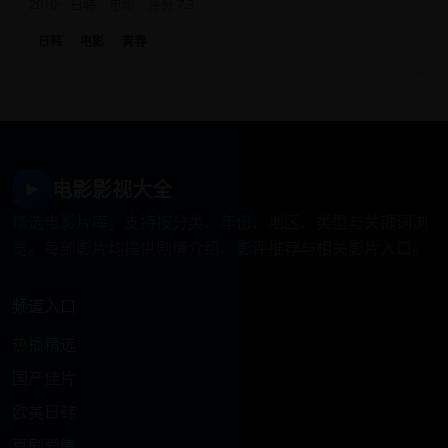
2010
日韩
电影
评分 7.3
日韩
电影
青春
电影影视大全
▶
精选电影片库，支持按分类、年份、地区、类型与关键词浏
览。每部影片均提供剧情介绍、影评推荐与相关影片入口。
频道入口
热播精选
国产佳片
欧美日韩
喜剧爱情