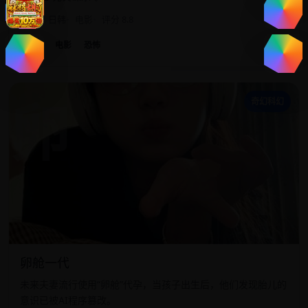
2020
日韩
电影
评分 8.8
日韩
电影
恐怖
卵
奇幻科幻
卵舱一代
未来夫妻流行使用“卵舱”代孕，当孩子出生后，他们发现胎儿的
意识已被AI程序篡改。