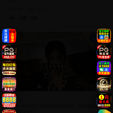
赌场。
2019
国产
电影
评分 7.7
国产
电影
犯罪
搞
恐怖惊悚
搞鬼
全校第一的优等生为了替被霸凌的闺蜜报仇，用校园怪谈制造
了一起“完美谋杀”。