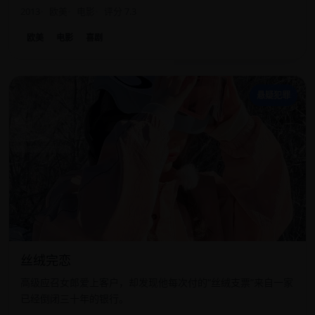
2013
欧美
电影
评分 7.3
欧美
电影
喜剧
丝
悬疑犯罪
丝绒完恋
高级应召女郎爱上客户，却发现他每次付的“丝绒支票”来自一家
已经倒闭三十年的银行。