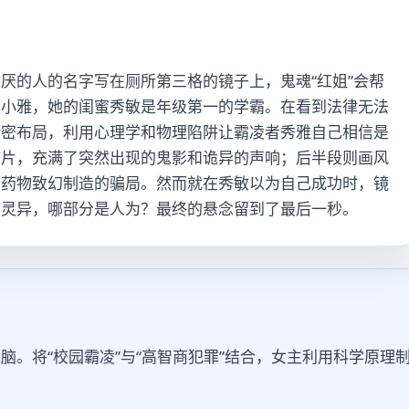
厌的人的名字写在厕所第三格的镜子上，鬼魂“红姐”会帮
生小雅，她的闺蜜秀敏是年级第一的学霸。在看到法律无法
精密布局，利用心理学和物理陷阱让霸凌者秀雅自己相信是
怖片，充满了突然出现的鬼影和诡异的声响；后半段则画风
和药物致幻制造的骗局。然而就在秀敏以为自己成功时，镜
是灵异，哪部分是人为？最终的悬念留到了最后一秒。
脑。将“校园霸凌”与“高智商犯罪”结合，女主利用科学原理