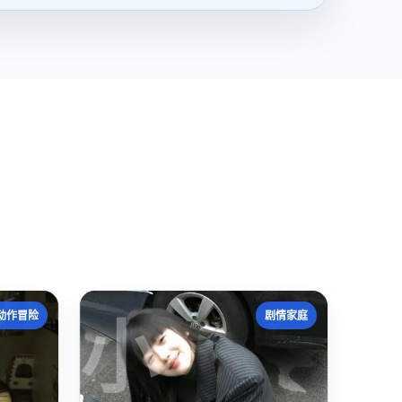
小
动作冒险
剧情家庭