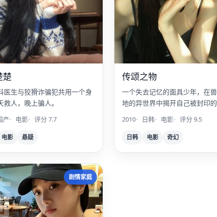
楚楚
传颂之物
科医生与狡猾诈骗犯共用一个身
一个失去记忆的面具少年，在兽
天救人，晚上骗人。
地的异世界中揭开自己被封印的“
真相。
国产
电影
评分 7.7
2010
日韩
电影
评分 9.5
电影
悬疑
日韩
电影
奇幻
骑
剧情家庭