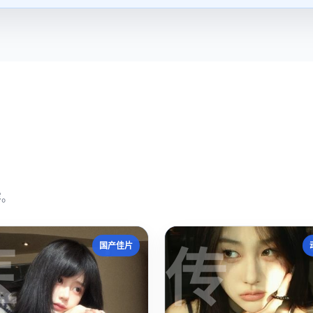
容。
医
传
国产佳片