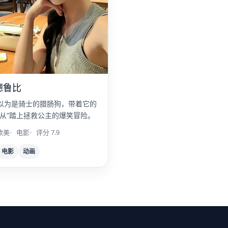
德鲁比
以为是骑士的腊肠狗，带着它的
侍从”踏上拯救公主的爆笑冒险。
欧美
电影
评分 7.9
电影
动画