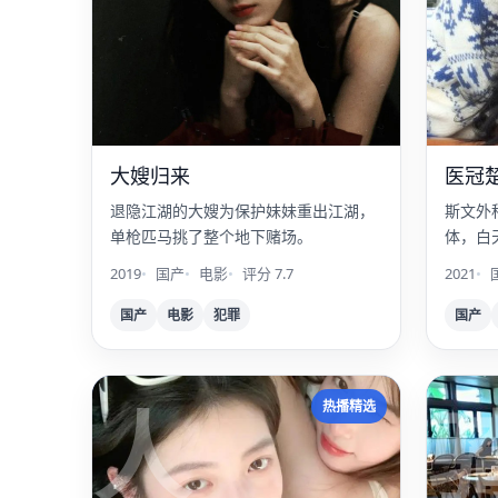
大嫂归来
医冠
退隐江湖的大嫂为保护妹妹重出江湖，
斯文外
单枪匹马挑了整个地下赌场。
体，白
2019
国产
电影
评分 7.7
2021
国产
电影
犯罪
国产
人
热播精选