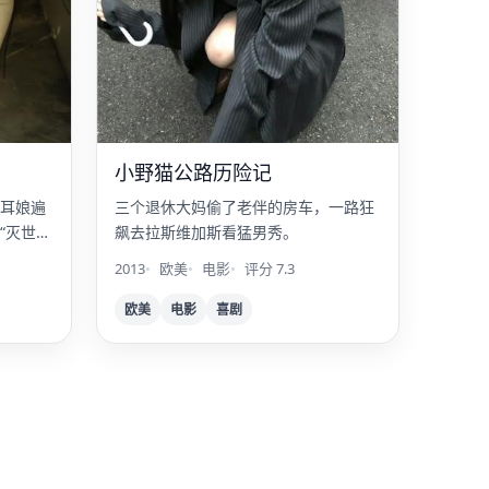
小野猫公路历险记
耳娘遍
三个退休大妈偷了老伴的房车，一路狂
灭世”
飙去拉斯维加斯看猛男秀。
2013
欧美
电影
评分 7.3
欧美
电影
喜剧