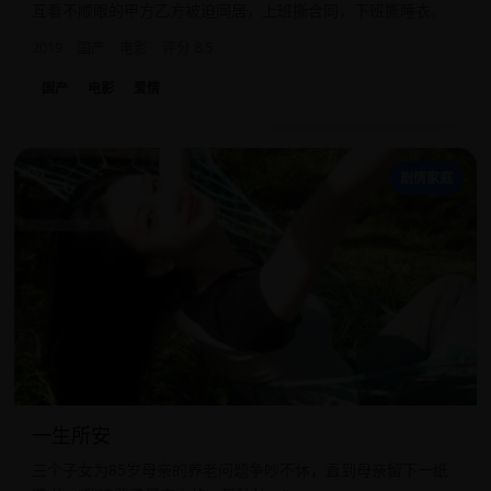
互看不顺眼的甲方乙方被迫同居，上班撕合同，下班撕睡衣。
2019
国产
电影
评分 8.5
国产
电影
爱情
一
剧情家庭
一生所安
三个子女为85岁母亲的养老问题争吵不休，直到母亲留下一纸