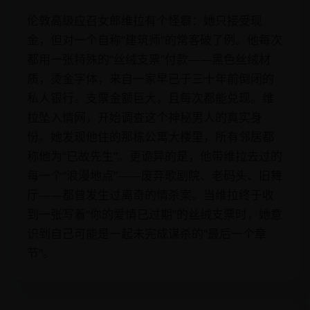
伦敦高级应召女郎维拉有个怪癖：她只接受现
金，但对一个自称“建筑师”的常客破了例。他每次
都用一张特殊的“丝绒支票”付款——黑色丝绒材
质，烫金字体，来自一家早已于三十年前倒闭的
私人银行。支票金额巨大，且每次都能兑现。维
拉坠入情网，开始调查这个神秘男人的真实身
份。她发现他住的那栋公寓大楼里，所有邻居都
称他为“已故先生”。更诡异的是，他带维拉去过的
每一个“浪漫地点”——废弃歌剧院、老码头、旧舞
厅——都曾发生过离奇的情杀案。当维拉终于收
到一张写着“你的爱情已过期”的丝绒支票时，她意
识到自己可能是一起未完成谋杀的“最后一个章
节”。