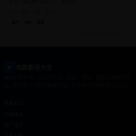
遗书：“我这辈子最安心的，是独处。”
2017
国产
电影
评分 8.6
国产
电影
家庭
电影影视大全
▶
精选电影片库，支持按分类、年份、地区、类型与关键词浏
览。每部影片均提供剧情介绍、影评推荐与相关影片入口。
频道入口
热播精选
国产佳片
欧美日韩