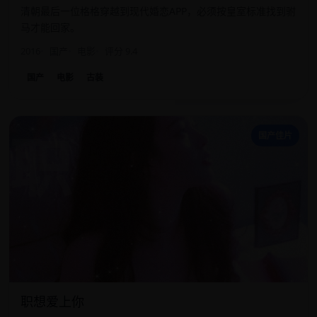
清朝最后一位格格穿越到现代婚恋APP，必须按皇室标准找到驸
马才能回家。
2016
国产
电影
评分 9.4
国产
电影
古装
职
国产佳片
职想爱上你