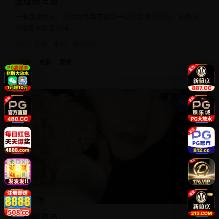
连理枝粤语
一棵连理树下，失忆女鬼每夜都等一位不会来的书生，用粤语
吟唱着未写完的诗。
2013
日韩
电影
评分 8.0
日韩
电影
爱情
奇
剧情家庭
奇迹缔造者