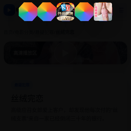
电影影视大全
☰
▶
丝
首页
/
电影分类
/
悬疑犯罪
/
丝绒完恋
▶
高清播放区
悬疑犯罪
丝绒完恋
高级应召女郎爱上客户，却发现他每次付的“丝
绒支票”来自一家已经倒闭三十年的银行。