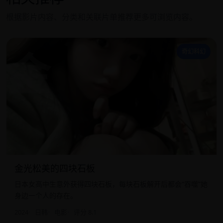
根据影片内容、分类和关联片单推荐更多可浏览内容。
金
奇幻科幻
金光松美的四块石板
日本女高中生意外获得四块石板，每块石板解开后都会“吞噬”她
身边一个人的存在。
2024
日韩
电影
评分 8.1