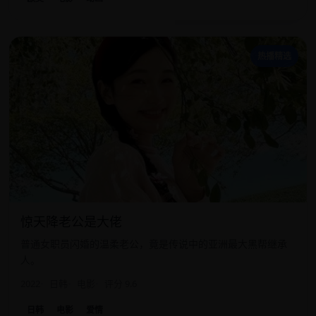
惊
热播精选
惊天降老公是大佬
普通女职员闪婚的温柔老公，竟是传说中的亚洲最大黑帮继承
人。
2022
日韩
电影
评分 9.6
日韩
电影
爱情