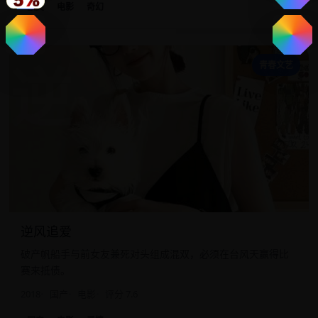
欧美
电影
奇幻
逆
青春文艺
逆风追爱
破产帆船手与前女友兼死对头组成混双，必须在台风天赢得比
赛来抵债。
2018
国产
电影
评分 7.6