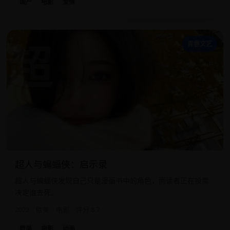
国产
电影
爱情
超
青春文艺
超人与蝙蝠侠：启示录
超人与蝙蝠侠发现自己只是漫画书中的角色，而读者正在投票
决定谁去死。
2022
欧美
电影
评分 8.7
欧美
电影
动画