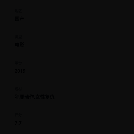
地区
国产
类型
电影
年份
2019
题材
犯罪动作,女性复仇
评分
7.7