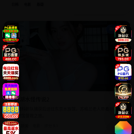
日韩
电影
悬疑
尼
动作冒险
尼斯湖水怪传说2
水怪被科研队捕获后送往东京水族馆，苏格兰老人带着孙子踏
上了跨国营救之旅。
2010
欧美
电影
评分 9.1