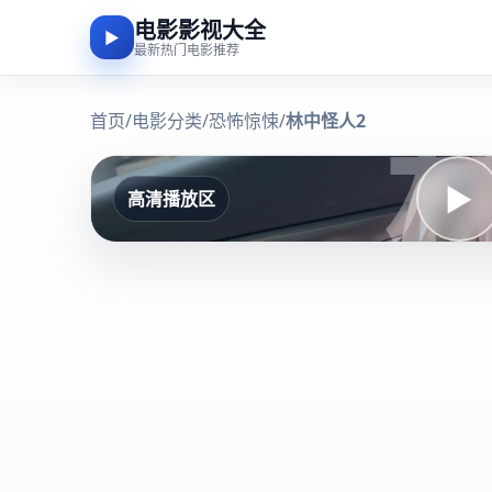
电影影视大全
▶
最新热门电影推荐
首页
/
电影分类
/
恐怖惊悚
/
林中怪人2
▶
高清播放区