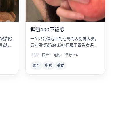
鲜厨100下饭版
被清除
一个只会做泡面的宅男闯入厨神大赛，
贴决定
意外用“妈妈的味道”征服了毒舌女评
委。
2020
国产
电影
评分 7.4
国产
电影
美食