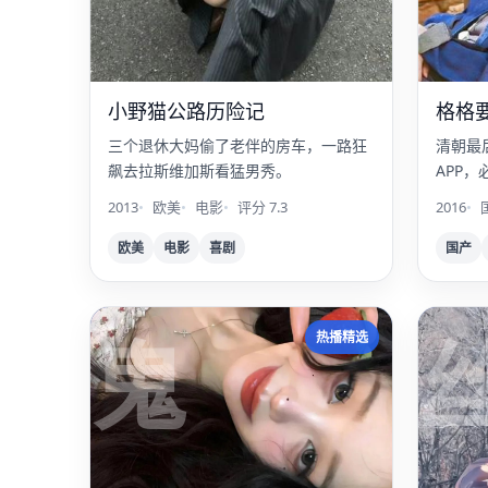
小野猫公路历险记
格格
三个退休大妈偷了老伴的房车，一路狂
清朝最
飙去拉斯维加斯看猛男秀。
APP
家。
2013
欧美
电影
评分 7.3
2016
欧美
电影
喜剧
国产
鬼
热播精选