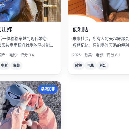
要出嫁
便利贴
后一位格格穿越到现代婚恋
未来社会，所有人每天起床都会
，必须按皇室标准找到驸马才能回
短期记忆，只能靠昨天贴的便利
今天的生活。
国产
电影
评分 9.4
2025
欧美
电影
评分 8.1
电影
古装
欧美
电影
科幻
丝
悬疑犯罪