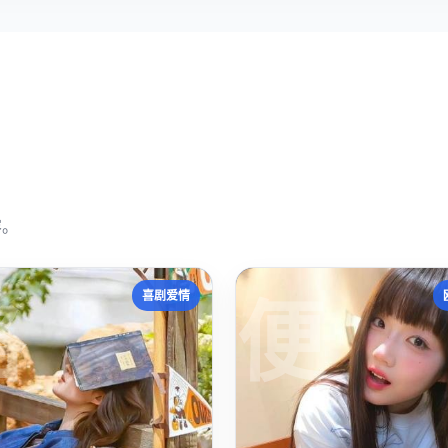
容。
格
便
喜剧爱情