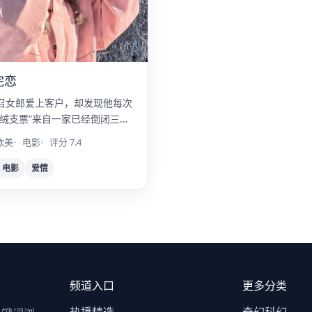
完恋
召女郎爱上客户，却发现他每次
丝绒支票”来自一家已经倒闭三十
行。
欧美
电影
评分 7.4
电影
爱情
频道入口
更多分类