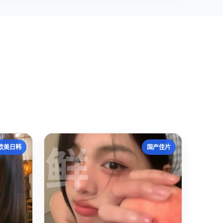
鲜
欧美日韩
国产佳片