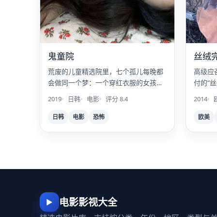
鬼童院
丝绒
荒废的儿童精选院里，七个孤儿每晚都
高级应
会做同一个梦：一个穿红衣服的女孩在
付的“
找她的头。
年的银
2019
日韩
电影
评分 8.4
2014
日韩
电影
恐怖
欧美
电影影视大全
▶