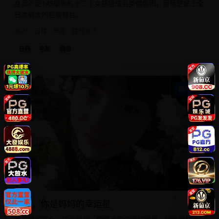
身高不足149厘米的十二个女孩组成另类偶像团，目标是站上全
日本最大的巨蛋舞台。
2023
日韩
电影
评分 9.0
日韩
电影
偶像
宝
国产佳片
宝贝，你是妈妈的幸运星