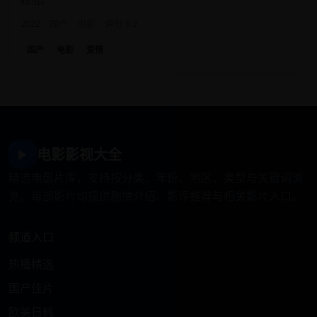
2022
国产
电影
评分 9.2
国产
电影
爱情
电影影视大全
▶
精选电影片库，支持按分类、年份、地区、类型与关键词浏
览。每部影片均提供剧情介绍、影评推荐与相关影片入口。
频道入口
热播精选
国产佳片
欧美日韩