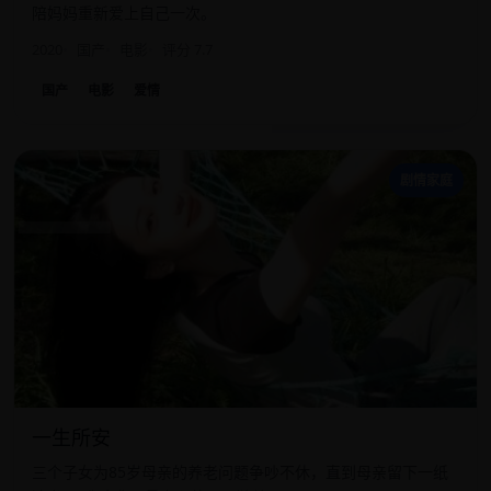
陪妈妈重新爱上自己一次。
2020
国产
电影
评分 7.7
国产
电影
爱情
一
剧情家庭
一生所安
三个子女为85岁母亲的养老问题争吵不休，直到母亲留下一纸