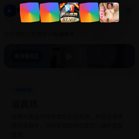
电影影视大全
☰
▶
道
首页
/
电影分类
/
恐怖惊悚
/
道具师
▶
高清播放区
恐怖惊悚
道具师
好莱坞黄金时代被遗忘的道具师，死后灵魂寄
居在道具中，对所有窃取他创意的人展开血腥
报复。