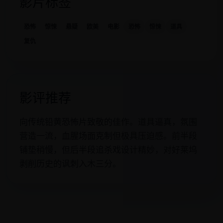
影片标签
恐怖
惊悚
悬疑
欧美
电影
恐怖
惊悚
道具
复仇
影评推荐
向传统铅黄恐怖片致敬的佳作。道具逼真，氛围
营造一流，血腥场面克制但极具压迫感。前半段
铺垫稍慢，但后半段追杀戏设计精妙，对好莱坞
剥削历史的讽刺入木三分。