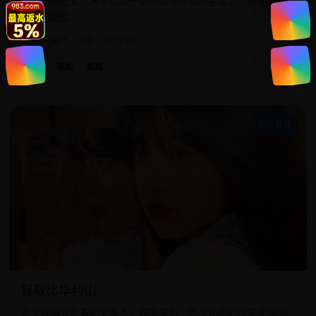
单亲妈妈在女儿床头捡到一颗能改写命运的星星，代价是抹去
女儿的记忆。
2019
国产
电影
评分 8.8
国产
电影
家庭
智
动作冒险
智取比华利山
五个被骗光积蓄的老年人，联手策划一场从比华利山豪宅偷回