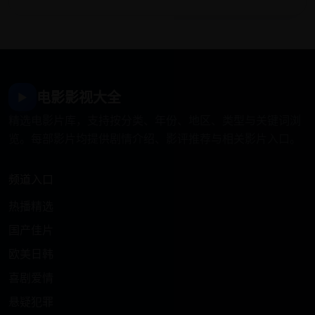
电影影视大全
▶
精选电影片库，支持按分类、年份、地区、类型与关键词浏
览。每部影片均提供剧情介绍、影评推荐与相关影片入口。
频道入口
热播精选
国产佳片
欧美日韩
喜剧爱情
悬疑犯罪