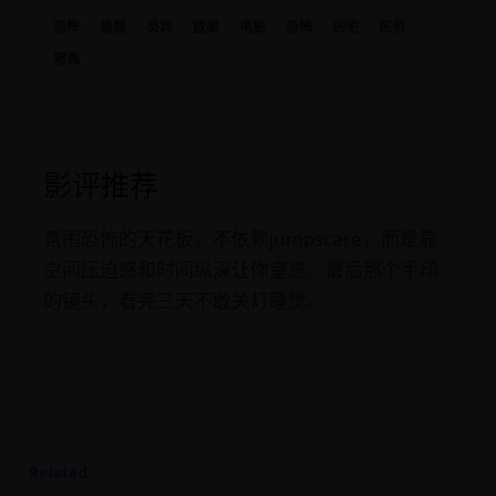
恐怖
悬疑
灵异
欧美
电影
恐怖
凶宅
民俗
邪典
影评推荐
氛围恐怖的天花板。不依赖jumpscare，而是靠
空间压迫感和时间纵深让你窒息。最后那个手印
的镜头，看完三天不敢关灯睡觉。
Related