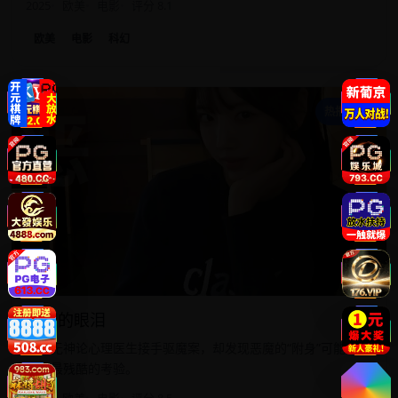
2025
欧美
电影
评分 8.1
欧美
电影
科幻
恶
热播精选
恶魔的眼泪
一名无神论心理医生接手驱魔案，却发现恶魔的“附身”可能是对
信仰最残酷的考验。