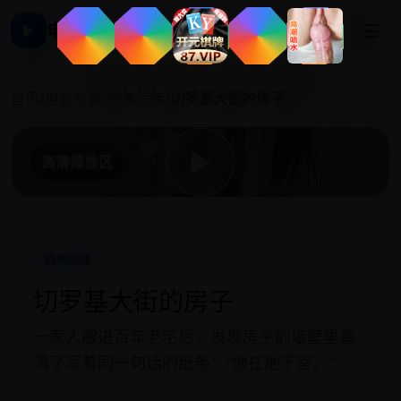
电影影视大全
☰
▶
切
首页
/
电影分类
/
恐怖惊悚
/
切罗基大街的房子
▶
高清播放区
恐怖惊悚
切罗基大街的房子
一家人搬进百年老宅后，发现房子的墙壁里塞
满了写着同一句话的纸条：“他在地下室。”