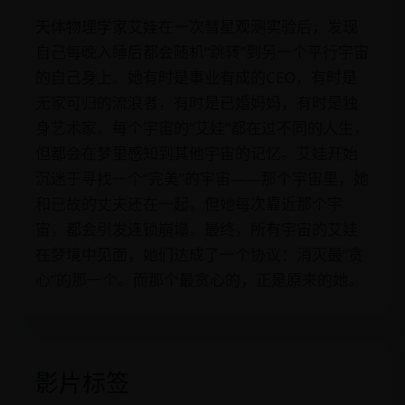
天体物理学家艾娃在一次彗星观测实验后，发现
自己每晚入睡后都会随机“跳转”到另一个平行宇宙
的自己身上。她有时是事业有成的CEO，有时是
无家可归的流浪者，有时是已婚妈妈，有时是独
身艺术家。每个宇宙的“艾娃”都在过不同的人生，
但都会在梦里感知到其他宇宙的记忆。艾娃开始
沉迷于寻找一个“完美”的宇宙——那个宇宙里，她
和已故的丈夫还在一起。但她每次靠近那个宇
宙，都会引发连锁崩塌。最终，所有宇宙的艾娃
在梦境中见面，她们达成了一个协议：消灭最“贪
心”的那一个。而那个最贪心的，正是原来的她。
影片标签