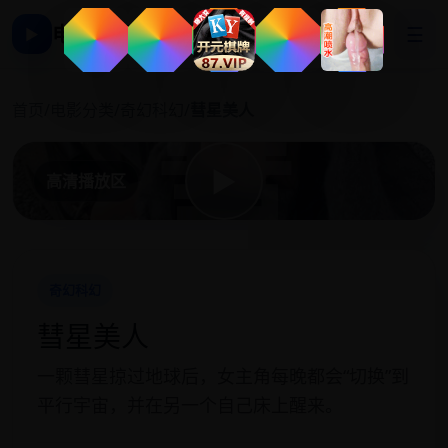
电影影视大全
☰
▶
彗
首页
/
电影分类
/
奇幻科幻
/
彗星美人
▶
高清播放区
奇幻科幻
彗星美人
一颗彗星掠过地球后，女主角每晚都会“切换”到
平行宇宙，并在另一个自己床上醒来。