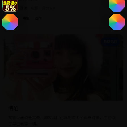
2015
欧美
电影
评分 9.0
欧美
电影
动作
情
悬疑犯罪
情陷
女警卧底调查富豪，却发现自己真的爱上了调查对象，而他似
乎早已看穿一切。