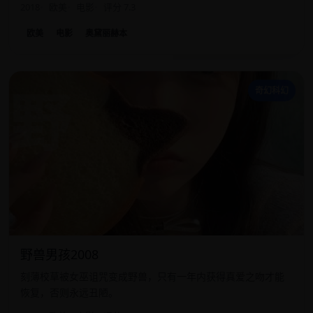
2018
欧美
电影
评分 7.3
欧美
电影
奥黛丽赫本
野
奇幻科幻
野兽男孩2008
刻薄校草被女巫诅咒变成野兽，只有一年内获得真爱之吻才能
恢复，否则永远丑陋。