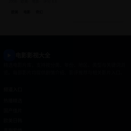
2008
欧美
电影
评分 8.8
欧美
电影
奇幻
电影影视大全
▶
精选电影片库，支持按分类、年份、地区、类型与关键词浏
览。每部影片均提供剧情介绍、影评推荐与相关影片入口。
频道入口
热播精选
国产佳片
欧美日韩
喜剧爱情