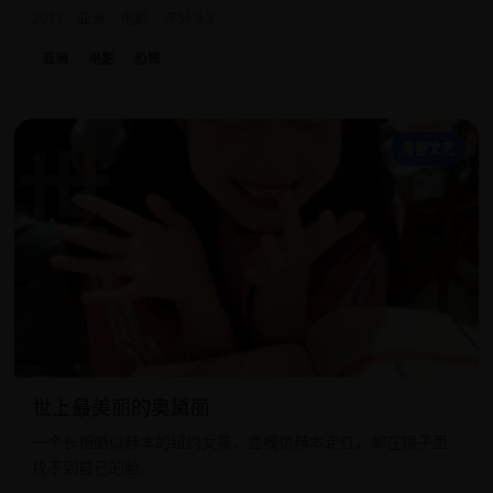
2011
亚洲
电影
评分 9.3
亚洲
电影
恐怖
世
青春文艺
世上最美丽的奥黛丽
一个长相酷似赫本的纽约女孩，靠模仿赫本走红，却在镜子里
找不到自己的脸。