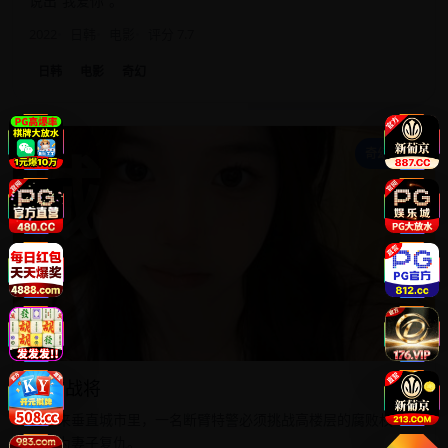
说出“我爱你”。
2022
日韩
电影
评分 7.7
日韩
电影
奇幻
城
奇幻科幻
城市战将
在未来垂直城市里，一名断臂特警必须挑战高楼层的腐败权
贵，为妻子复仇。