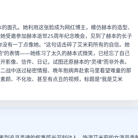
本的面孔。她利用这张脸成为网红博主，模仿赫本的造型、
她受邀参加赫本逝世25周年纪念晚会，见到了赫本的长子
你没有一丁点像她。”这句话击碎了艾米莉所有的自信。她
莉”的表情——她练习了太久的赫本式微笑，已经忘了自己
开影像、信件、日记，试图还原赫本的“灵魂”而非外表。
在二战中送过秘密情报、晚年抱病奔赴索马里看望难童的那
素颜、不化妆、甚至有点丑的视频，标题是“我是艾米
外表到追寻灵魂的叙事弧光深刻动人。饰演艾米莉的女演员贡献