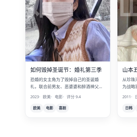
如
如何毁掉圣诞节：婚礼第三季
山本
恐婚的女主角为了毁掉自己的圣诞婚
从珍珠
礼，联合前男友、恶婆婆和醉酒神父，
为战略
上演终极破坏计划。
2023
欧美
电影
评分 9.4
2011
欧美
电影
喜剧
日韩