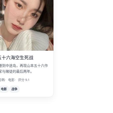
山
五十六海空生死战
港到中途岛，再现山本五十六作
家与赌徒的最后两年。
日韩
电影
评分 9.1
电影
战争