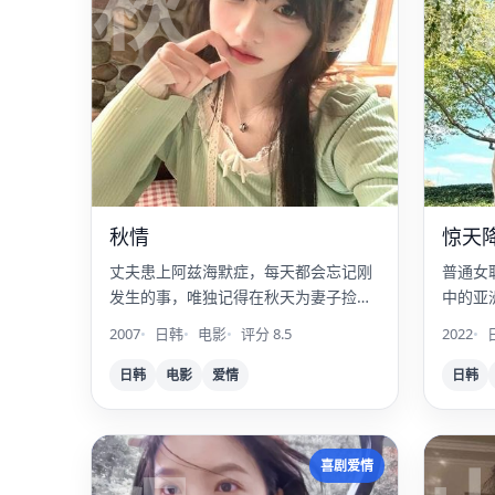
秋
秋情
惊天
丈夫患上阿兹海默症，每天都会忘记刚
普通女
发生的事，唯独记得在秋天为妻子捡一
中的亚
片红叶。
2007
日韩
电影
评分 8.5
2022
日韩
电影
爱情
日韩
喜剧爱情