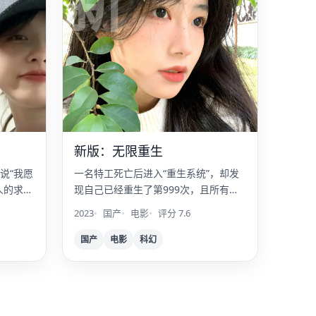
新
新版：无限重生
说“我愿
一名特工死亡后进入“重生系统”，却发
人的求婚
现自己已经重生了第999次，且所有记
忆都是被植入的。
2023
国产
电影
评分 7.6
国产
电影
科幻