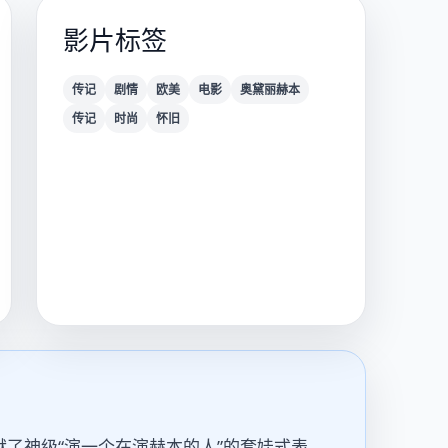
影片标签
传记
剧情
欧美
电影
奥黛丽赫本
传记
时尚
怀旧
了神级“演一个在演赫本的人”的套娃式表