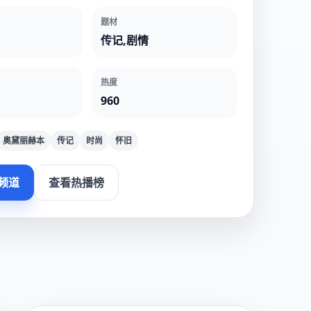
题材
传记,剧情
热度
960
奥黛丽赫本
传记
时尚
怀旧
频道
查看热播榜