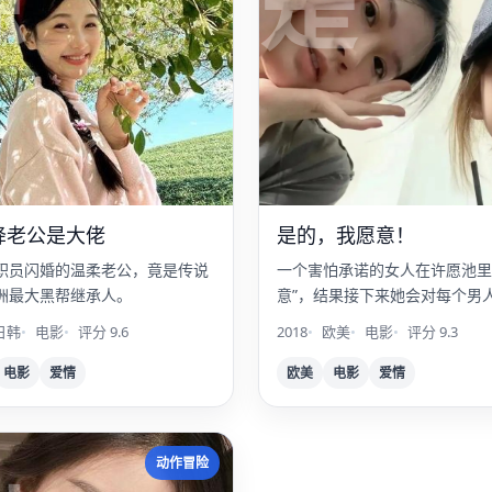
惊
是
降老公是大佬
是的，我愿意！
职员闪婚的温柔老公，竟是传说
一个害怕承诺的女人在许愿池里
洲最大黑帮继承人。
意”，结果接下来她会对每个男
都说“是”。
日韩
电影
评分 9.6
2018
欧美
电影
评分 9.3
电影
爱情
欧美
电影
爱情
动作冒险