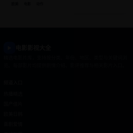
欧美
电影
动作
电影影视大全
▶
精选电影片库，支持按分类、年份、地区、类型与关键词浏
览。每部影片均提供剧情介绍、影评推荐与相关影片入口。
频道入口
热播精选
国产佳片
欧美日韩
喜剧爱情