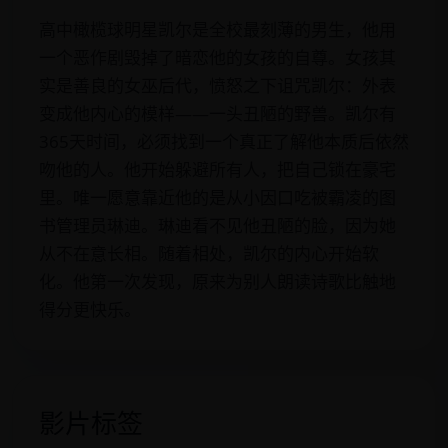
高中橄榄球明星凯尔是全校最刻薄的男生，他用
一个恶作剧毁掉了暗恋他的女孩的自尊。女孩其
实是善良的女巫后代，愤怒之下诅咒凯尔：外表
变成他内心的模样——一头丑陋的野兽。凯尔有
365天时间，必须找到一个真正了解他本质后依然
吻他的人。他开始躲避所有人，把自己锁在豪宅
里。唯一愿意靠近他的是从小因口吃被霸凌的图
书管理员琳迪。琳迪看不见他丑陋的脸，因为她
从不在意长相。随着相处，凯尔的内心开始软
化。他第一次发现，原来为别人朗读诗歌比触地
得分更快乐。
影片标签