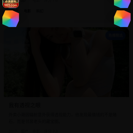
2023
国产
电影
评分 7.6
国产
电影
科幻
我
热播精选
我有透视之眼
外卖小哥因辐射意外获得透视能力，他发现最值钱的不是赌
石，而是邻居老头的藏宝图。
2017
国产
电影
评分 7.3