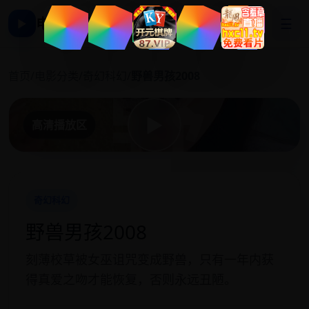
电影影视大全
☰
▶
野
首页
/
电影分类
/
奇幻科幻
/
野兽男孩2008
▶
高清播放区
奇幻科幻
野兽男孩2008
刻薄校草被女巫诅咒变成野兽，只有一年内获
得真爱之吻才能恢复，否则永远丑陋。