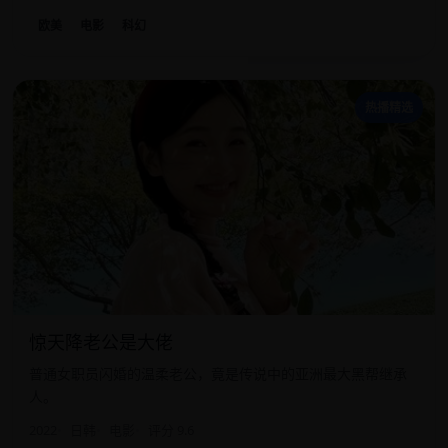
欧美
电影
科幻
惊
热播精选
惊天降老公是大佬
普通女职员闪婚的温柔老公，竟是传说中的亚洲最大黑帮继承
人。
2022
日韩
电影
评分 9.6