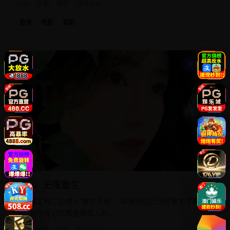
2023
欧美
电影
评分 9.4
欧美
电影
喜剧
新
奇幻科幻
新版：无限重生
一名特工死亡后进入“重生系统”，却发现自己已经重生了第999
次，且所有记忆都是被植入的。