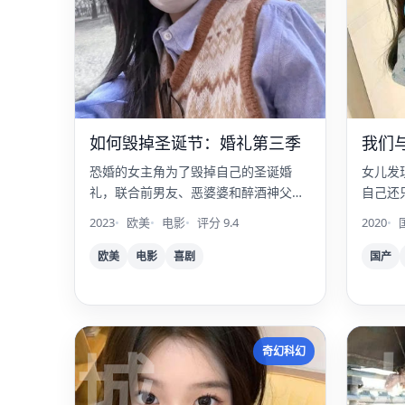
如何毁掉圣诞节：婚礼第三季
我们
恐婚的女主角为了毁掉自己的圣诞婚
女儿发
礼，联合前男友、恶婆婆和醉酒神父，
自己还
上演终极破坏计划。
自己一
2023
欧美
电影
评分 9.4
2020
欧美
电影
喜剧
国产
城
奇幻科幻