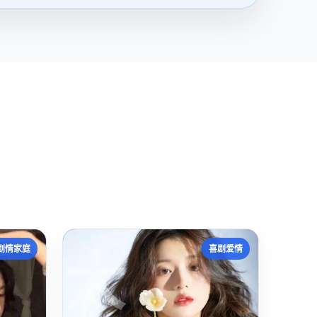
大
剧情家庭
喜剧爱情