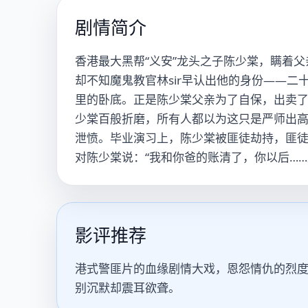
剧情简介
香港最大黑帮“义安”龙头之子陈少棠，瞒着
却不知魔鬼教官林sir早认出他的身份——二
里的卧底。正是陈少棠父亲为了自保，出卖了林
少棠百般折磨，所有人都以为这只是严师出高
泄愤。毕业演习上，陈少棠被匪徒劫持，匪徒
对陈少棠说：“我和你爸的账清了，你以后……
影评推荐
港式警匪片的血缘剧情大戏，恩怨情仇的烈
别沉默却震耳欲聋。