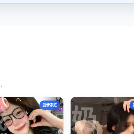
容。
我
奶
剧情家庭