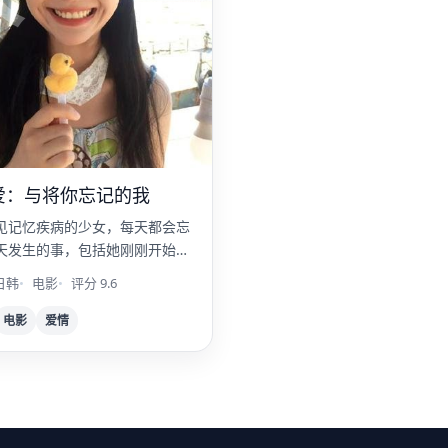
爱：与将你忘记的我
见记忆疾病的少女，每天都会忘
天发生的事，包括她刚刚开始的
日韩
电影
评分 9.6
电影
爱情