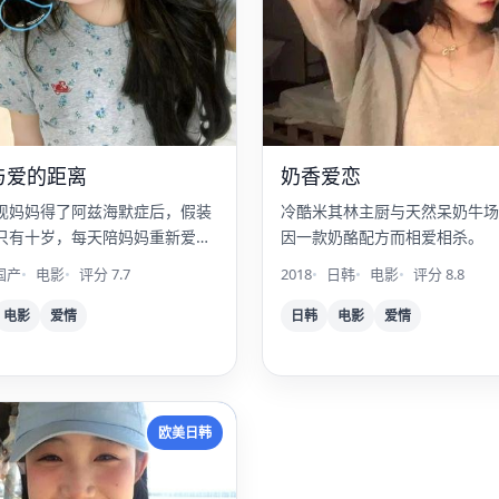
与爱的距离
奶香爱恋
现妈妈得了阿兹海默症后，假装
冷酷米其林主厨与天然呆奶牛场
只有十岁，每天陪妈妈重新爱上
因一款奶酪配方而相爱相杀。
次。
国产
电影
评分 7.7
2018
日韩
电影
评分 8.8
电影
爱情
日韩
电影
爱情
大
欧美日韩