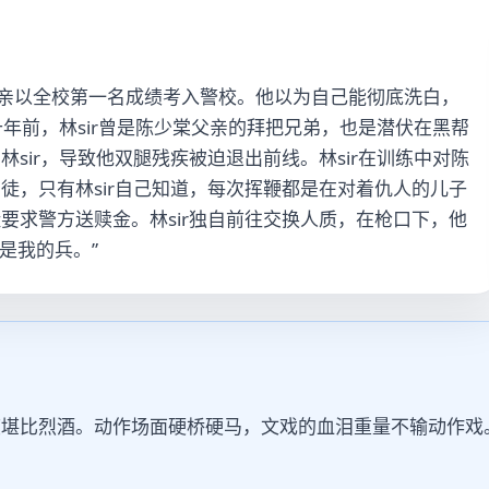
父亲以全校第一名成绩考入警校。他以为自己能彻底洗白，
十年前，林sir曾是陈少棠父亲的拜把兄弟，也是潜伏在黑帮
sir，导致他双腿残疾被迫退出前线。林sir在训练中对陈
徒，只有林sir自己知道，每次挥鞭都是在对着仇人的儿子
要求警方送赎金。林sir独自前往交换人质，在枪口下，他
是我的兵。”
度堪比烈酒。动作场面硬桥硬马，文戏的血泪重量不输动作戏