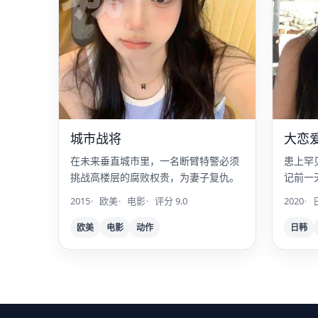
城市战将
大恋
在未来垂直城市里，一名断臂特警必须
患上罕
挑战高楼层的腐败权贵，为妻子复仇。
记前一
初恋。
2015
欧美
电影
评分 9.0
2020
欧美
电影
动作
日韩