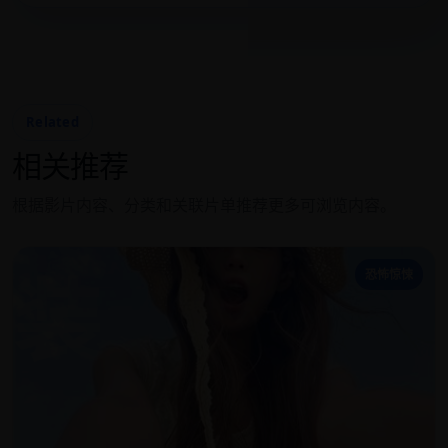
Related
相关推荐
根据影片内容、分类和关联片单推荐更多可浏览内容。
装
恐怖惊悚