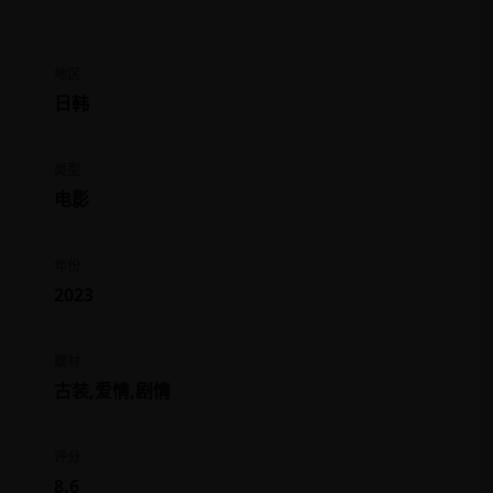
地区
日韩
类型
电影
年份
2023
题材
古装,爱情,剧情
评分
8.6