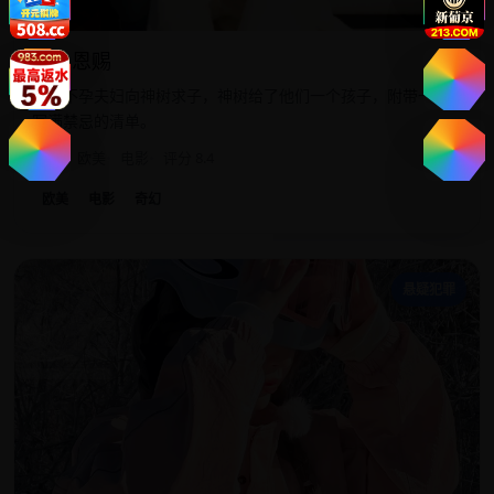
天之恩赐
一对不孕夫妇向神树求子，神树给了他们一个孩子，附带一张
写满禁忌的清单。
2019
欧美
电影
评分 8.4
欧美
电影
奇幻
丝
悬疑犯罪