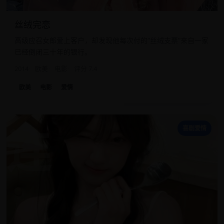
丝绒完恋
高级应召女郎爱上客户，却发现他每次付的“丝绒支票”来自一家
已经倒闭三十年的银行。
2014
欧美
电影
评分 7.4
欧美
电影
爱情
连
喜剧爱情