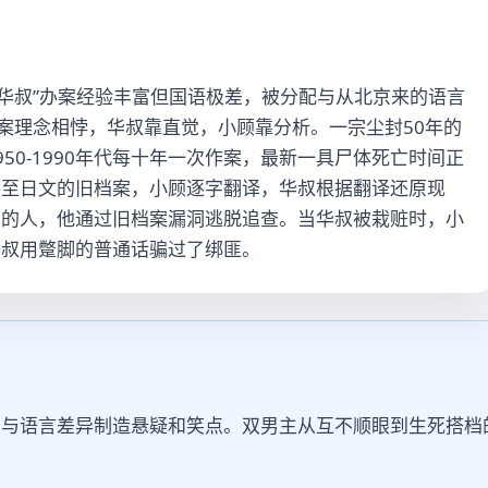
“华叔”办案经验丰富但国语极差，被分配与从北京来的语言
办案理念相悖，华叔靠直觉，小顾靠分析。一宗尘封50年的
50-1990年代每十年一次作案，最新一具尸体死亡时间正
甚至日文的旧档案，小顾逐字翻译，华叔根据翻译还原现
部的人，他通过旧档案漏洞逃脱追查。当华叔被栽赃时，小
华叔用蹩脚的普通话骗过了绑匪。
景与语言差异制造悬疑和笑点。双男主从互不顺眼到生死搭档