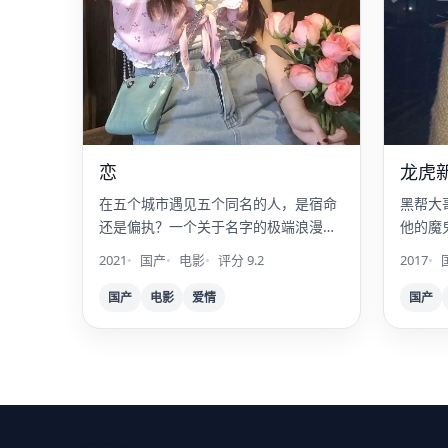
恋
龙虎
在五个城市遇见五个同名的人，是宿命
黑帮大
还是偏执？一个关于名字的极端浪漫故
他的魔
事。
弟。
2021
国产
电影
评分 9.2
2017
国产
电影
爱情
国产