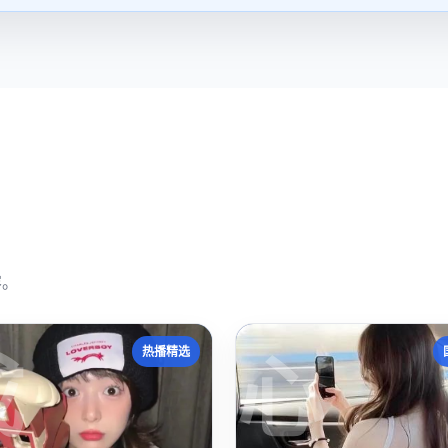
容。
成
心
热播精选