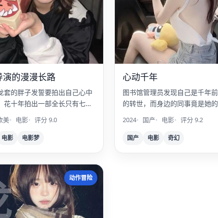
导演的漫漫长路
心动千年
龙套的胖子发誓要拍出自己心中
图书馆管理员发现自己是千年前
，花十年拍出一部全长只有七分
的转世，而身边的同事竟是她的
声黑白片。
敌。
欧美
电影
评分 9.0
2024
国产
电影
评分 9.2
电影
电影梦
国产
电影
奇幻
龙
动作冒险