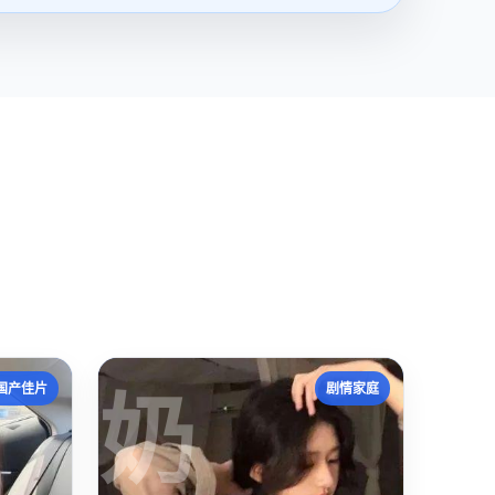
奶
国产佳片
剧情家庭