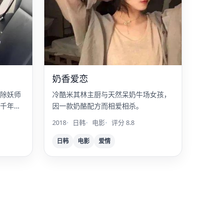
奶香爱恋
除妖师
冷酷米其林主厨与天然呆奶牛场女孩，
千年宿
因一款奶酪配方而相爱相杀。
2018
日韩
电影
评分 8.8
日韩
电影
爱情