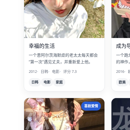
幸福的生活
成为
一个患阿尔茨海默症的老太太每天都会
一个跑
“第一次”遇见丈夫，并重新爱上他。
的神作
钟的无
2012
日韩
电影
评分 7.3
2016
日韩
电影
家庭
欧美
恋
喜剧爱情