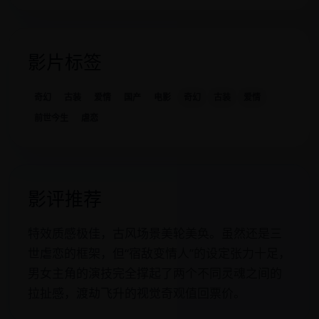
影片标签
奇幻
古装
爱情
国产
电影
奇幻
古装
爱情
前世今生
虐恋
影评推荐
特效质感极佳，古风场景美轮美奂。虽然还是三
世虐恋的框架，但“宿敌变情人”的设定张力十足，
男女主角的演技完全撑起了两个不同灵魂之间的
拉扯感，渡劫飞升的视觉奇观值回票价。