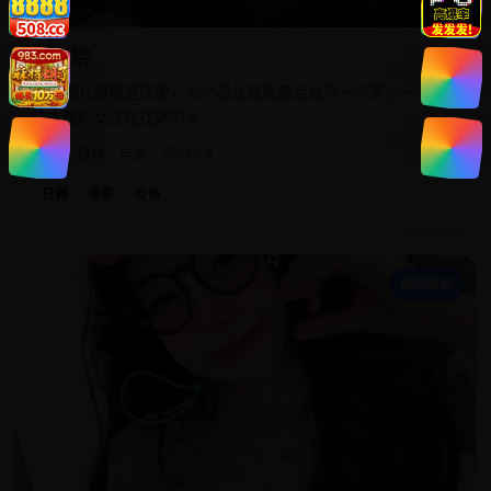
鬼童院
荒废的儿童精选院里，七个孤儿每晚都会做同一个梦：一个穿
红衣服的女孩在找她的头。
2019
日韩
电影
评分 8.4
日韩
电影
恐怖
我
剧情家庭