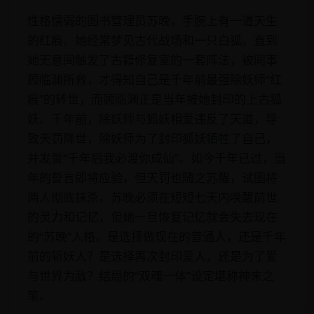
性格懦弱的图书管理员苏晚，手腕上有一道天生
的红痕。她经常梦见古代战场和一只白狐。直到
她无意间触发了古籍修复室的一套阵法，被同事
顾临渊所救，才得知自己是千年前最强除妖师“红
痕”的转世，而顾临渊正是当年被她封印的上古狐
妖。千年前，除妖师与狐妖相爱违反了天道，导
致天罚降世，除妖师为了封印狐妖牺牲了自己，
并发誓“千年后我必渡你成仙”。如今千年已过，当
年的誓言即将应验，但天罚也随之苏醒，试图将
两人彻底抹杀。苏晚必须在短短七天内唤醒前世
的灵力和记忆，但她一旦恢复记忆就会失去现在
的“苏晚”人格。是选择做现在的普通人，还是千年
前的斩妖人？是选择再次封印爱人，还是为了爱
与世界为敌？结局的“双魂一体”设定堪称神来之
笔。