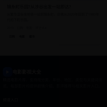
锦糸町乐园?从涉谷出发一站即达?
从繁华涩谷坐地铁一站到锦糸町，仿佛从2020年回到了1980年
代的下町乐园。
2019
日韩
电影
评分 8.4
日韩
电影
都市
电影影视大全
▶
精选电影片库，支持按分类、年份、地区、类型与关键词浏
览。每部影片均提供剧情介绍、影评推荐与相关影片入口。
频道入口