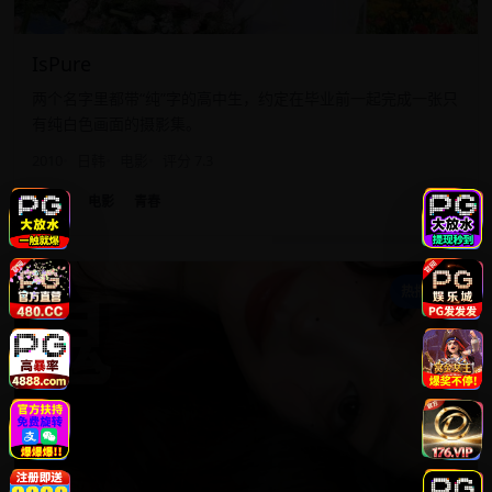
IsPure
两个名字里都带“纯”字的高中生，约定在毕业前一起完成一张只
有纯白色画面的摄影集。
2010
日韩
电影
评分 7.3
日韩
电影
青春
鬼
热播精选