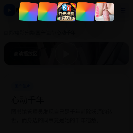
电影影视大全
☰
▶
心
首页
/
电影分类
/
国产佳片
/
心动千年
▶
高清播放区
国产佳片
心动千年
图书馆管理员发现自己是千年前除妖师的转
世，而身边的同事竟是她的千年宿敌。