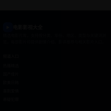
电影影视大全
▶
精选电影片库，支持按分类、年份、地区、类型与关键词浏
览。每部影片均提供剧情介绍、影评推荐与相关影片入口。
频道入口
热播精选
国产佳片
欧美日韩
喜剧爱情
悬疑犯罪