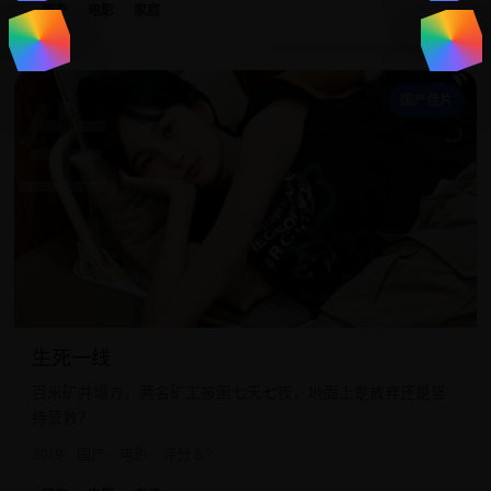
国产
电影
家庭
生
国产佳片
生死一线
百米矿井塌方，两名矿工被困七天七夜，地面上是放弃还是坚
持营救？
2019
国产
电影
评分 8.7