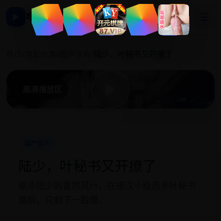
电影影视大全
☰
▶
陆
首页
/
电影分类
/
国产佳片
/
陆少，叶秘书又开撩了
▶
高清播放区
国产佳片
陆少，叶秘书又开撩了
霸总陆少的雷厉风行，在撩汉十级选手叶秘书
面前，只剩下一脸懵。