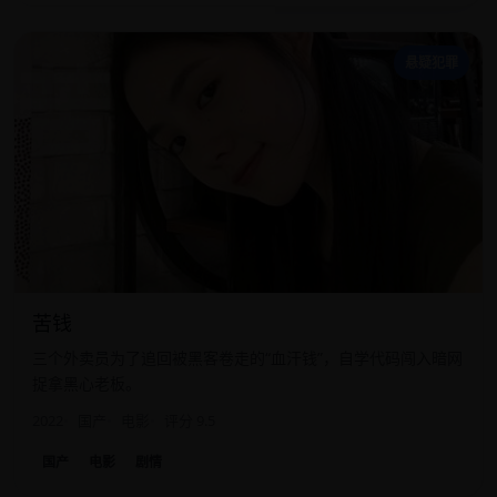
苦
悬疑犯罪
苦钱
三个外卖员为了追回被黑客卷走的“血汗钱”，自学代码闯入暗网
捉拿黑心老板。
2022
国产
电影
评分 9.5
国产
电影
剧情