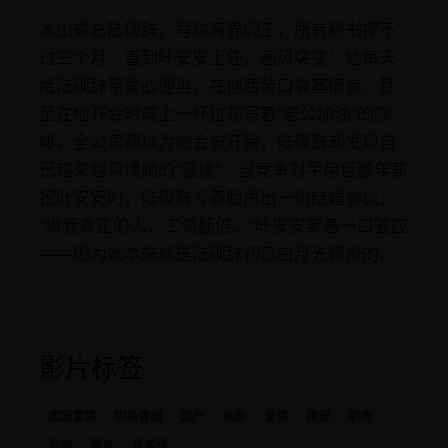
冰山霸总陆砚辞，号称商界阎王，所有秘书撑不
过三个月。直到叶安安上任，画风突变：她每天
给陆砚辞带爱心便当、在他西装口袋塞情诗、甚
至在他开会时端上一杯拉花写着“老公加油”的咖
啡。全公司都以为她会被开除，陆砚辞却发现自
己越来越习惯她的“骚扰”。当竞争对手用巨额年薪
挖叶安安时，陆砚辞冷着脸甩出一份结婚协议：
“做我真正的人，工资翻倍。”叶安安笑着一口答应
——因为她本来就是陆砚辞初恋白月光假扮的。
影片标签
甜宠爱情
职场喜剧
国产
电影
爱情
甜宠
职场
喜剧
霸总
反套路