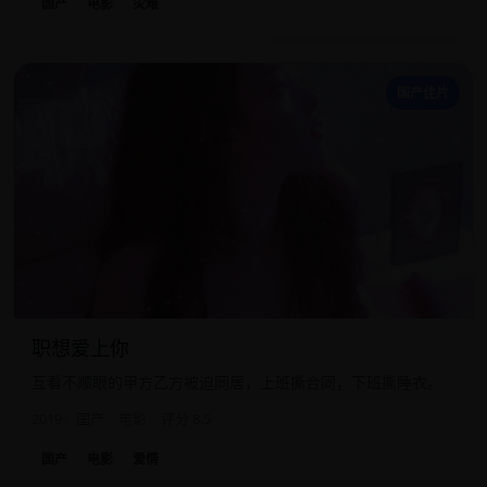
国产
电影
灾难
职
国产佳片
职想爱上你
互看不顺眼的甲方乙方被迫同居，上班撕合同，下班撕睡衣。
2019
国产
电影
评分 8.5
国产
电影
爱情