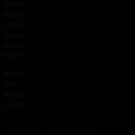
更多分类
奇幻科幻
动作冒险
恐怖惊悚
剧情家庭
青春文艺
快捷访问
热播榜
搜索筛选
分类总览
© 2026 电影影视大全 · 影片资料按片库内容展示