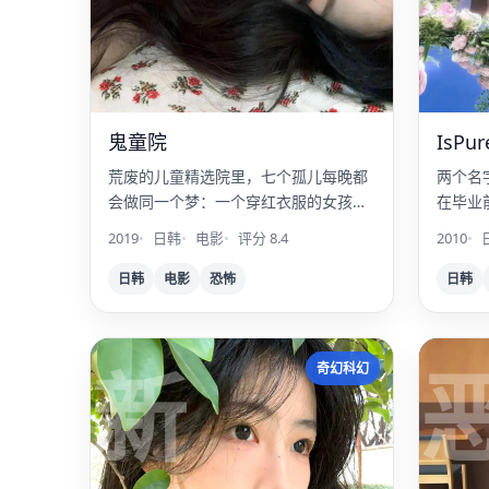
鬼童院
IsPur
荒废的儿童精选院里，七个孤儿每晚都
两个名
会做同一个梦：一个穿红衣服的女孩在
在毕业
找她的头。
的摄影
2019
日韩
电影
评分 8.4
2010
日韩
电影
恐怖
日韩
新
奇幻科幻