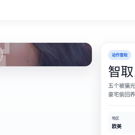
智
动作冒险
智取
五个被骗
豪宅偷回
地区
欧美