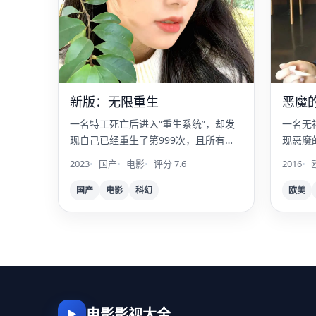
新版：无限重生
恶魔
一名特工死亡后进入“重生系统”，却发
一名无
现自己已经重生了第999次，且所有记
现恶魔
忆都是被植入的。
考验。
2023
国产
电影
评分 7.6
2016
国产
电影
科幻
欧美
电影影视大全
▶