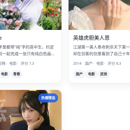
e
英雄虎胆美人恩
字里都带“纯”字的高中生，约定
江湖第一美人奉命刺杀天下第一
前一起完成一张只有纯白色画面
却在剑客的剑里看到了自己十年
集。
影。
日韩
电影
评分 7.3
2014
国产
电影
评分 8.3
电影
青春
国产
电影
武侠
恶
热播精选