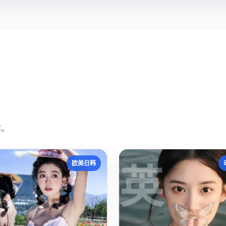
容。
英
欧美日韩