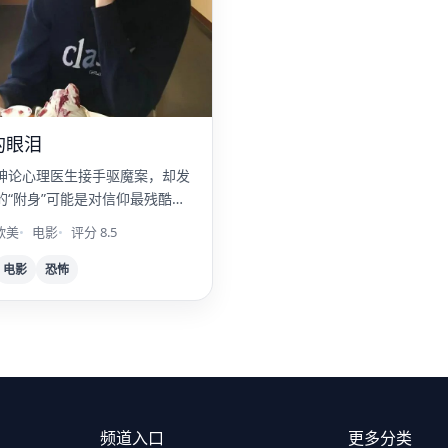
的眼泪
神论心理医生接手驱魔案，却发
的“附身”可能是对信仰最残酷的
欧美
电影
评分 8.5
电影
恐怖
频道入口
更多分类