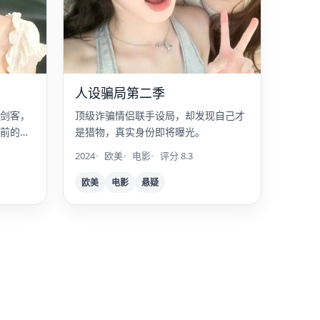
人设骗局第二季
剑客，
顶级诈骗情侣联手设局，却发现自己才
前的倒
是猎物，真实身份即将曝光。
2024
欧美
电影
评分 8.3
欧美
电影
悬疑