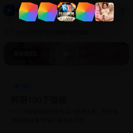
电影影视大全
☰
▶
鲜
首页
/
电影分类
/
国产佳片
/
鲜厨100下饭版
▶
高清播放区
国产佳片
鲜厨100下饭版
一个只会做泡面的宅男闯入厨神大赛，意外用
“妈妈的味道”征服了毒舌女评委。