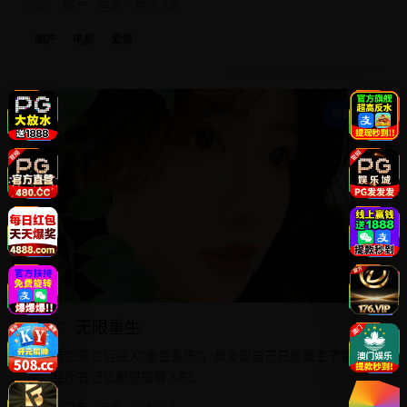
2021
国产
电影
评分 7.4
国产
电影
爱情
新
奇幻科幻
新版：无限重生
一名特工死亡后进入“重生系统”，却发现自己已经重生了第999
次，且所有记忆都是被植入的。