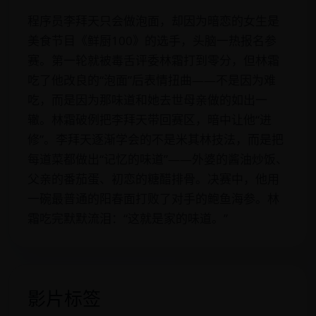
程序员李拜天只会做泡面，却因为暗恋的女生是
美食节目《鲜厨100》的选手，头脑一热报名参
赛。第一轮就被毒舌评委林霜打到零分，但林霜
吃了他改良的“泡面”后表情扭曲——不是因为难
吃，而是因为那味道和她去世母亲做的如出一
辙。林霜破例把李拜天带回赛区，暗中让他“进
修”。李拜天逐渐学会的不是米其林技法，而是把
每道菜都做出“记忆的味道”——外婆的酱油炒饭、
父亲的番茄蛋、初恋的糖醋排骨。决赛中，他用
一碗最普通的阳春面打败了对手的鲍鱼海参。林
霜吃完默默流泪：“这就是家的味道。”
影片标签