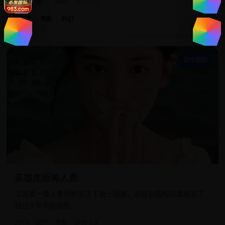
2023
国产
电影
评分 7.6
国产
电影
科幻
英
动作冒险
英雄虎胆美人恩
江湖第一美人奉命刺杀天下第一剑客，却在剑客的剑里看到了
自己十年前的倒影。
2014
国产
电影
评分 8.3