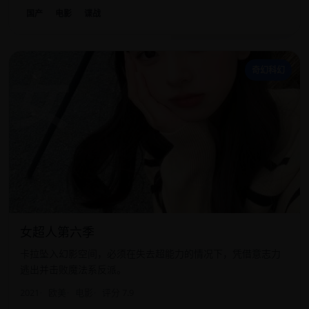
国产
电影
谍战
女
奇幻科幻
女超人第六季
卡拉坠入幻影空间，必须在失去超能力的情况下，凭借意志力
逃出并击败魔法系反派。
2021
欧美
电影
评分 7.9