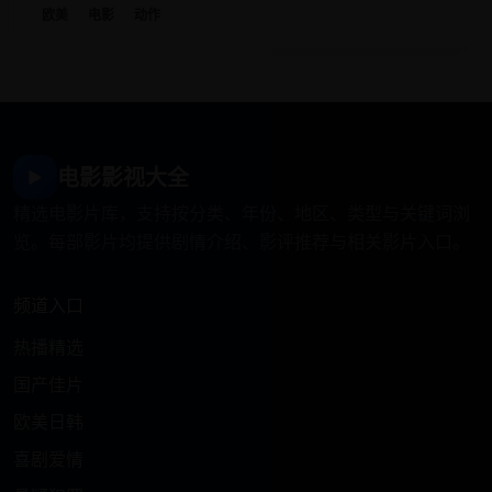
欧美
电影
动作
电影影视大全
▶
精选电影片库，支持按分类、年份、地区、类型与关键词浏
览。每部影片均提供剧情介绍、影评推荐与相关影片入口。
频道入口
热播精选
国产佳片
欧美日韩
喜剧爱情