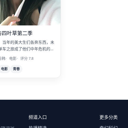
与四叶草第二季
，当年的美大生们各奔东西，未
单车之旅成了他们中年危机的解
日韩
电影
评分 7.8
电影
青春
频道入口
更多分类