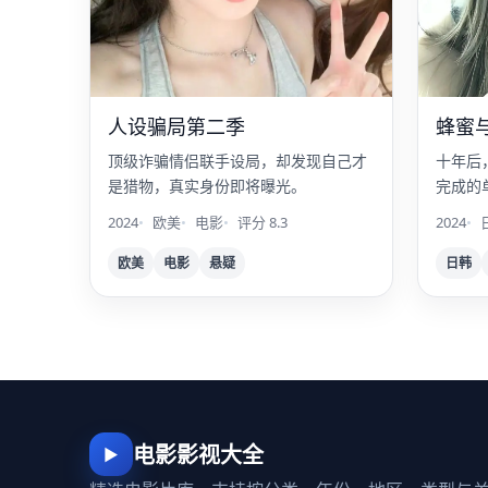
人设骗局第二季
蜂蜜
顶级诈骗情侣联手设局，却发现自己才
十年后
是猎物，真实身份即将曝光。
完成的
药。
2024
欧美
电影
评分 8.3
2024
欧美
电影
悬疑
日韩
电影影视大全
▶