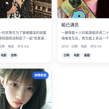
船已满员
一的优等生为了替被霸凌的闺蜜
一艘限载十人的偷渡船挤进二十
用校园怪谈制造了一起“完美谋
海难发生后，救生艇上多出一个
日韩
电影
评分 8.8
2018
日韩
电影
评分 9.6
电影
恐怖
日韩
电影
悬疑
蜂
剧情家庭