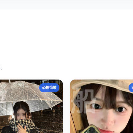
容。
搞
船
恐怖惊悚