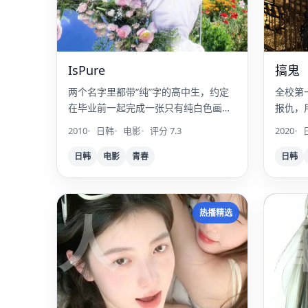
IsPure
搞鬼
两个名字里都带“纯”字的高中生，约定
全校第
在毕业前一起完成一张只有纯白色画面
报仇，
的摄影集。
杀”。
2010
日韩
电影
评分 7.3
2020
日韩
电影
青春
日韩
人
热播精选