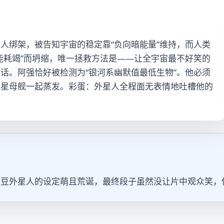
人绑架，被告知宇宙的稳定靠“负向暗能量”维持，而人类
能耗竭”而坍缩，唯一拯救方法是——让全宇宙最不好笑的
话。阿强恰好被检测为“银河系幽默值最低生物”。他必须
外星母舰一起蒸发。彩蛋：外星人全程面无表情地吐槽他的
土豆外星人的设定萌且荒诞，最终段子虽然没让片中观众笑，