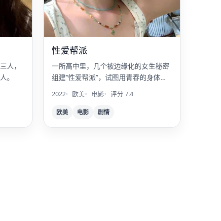
性爱帮派
三人，
一所高中里，几个被边缘化的女生秘密
人。
组建“性爱帮派”，试图用青春的身体夺
回话语权。
2022
欧美
电影
评分 7.4
欧美
电影
剧情