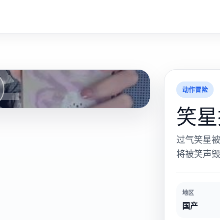
笑
动作冒险
笑星
过气笑星
将被笑声
地区
国产