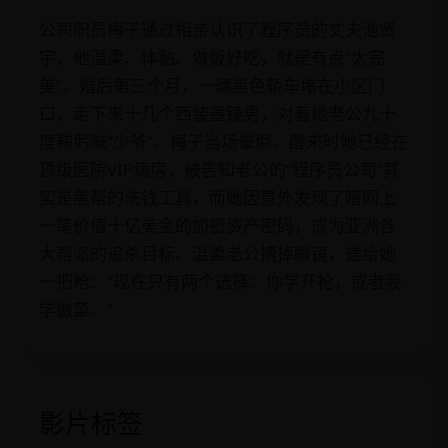
公司职员梅子通过相亲认识了程序员的丈夫池贤
宇，他温柔、体贴、做饭好吃，就是有点“太完
美”。婚后第三个月，一辆黑色轿车堵在小区门
口，走下来十几个西装墨镜男，对着她老公九十
度鞠躬喊“少爷”。梅子当场晕倒。醒来时她已经在
顶级医院VIP病房，被告知老公的“程序员公司”其
实是黑帮的洗钱工具，而她因意外发现了暗网上
一笔价值十亿美金的加密资产密码，成为亚洲各
大帮派的追杀目标。温柔老公摘掉眼镜，递给她
一把枪：“现在只有两个选择：你学开枪，或者我
学做菜。”
影片标签