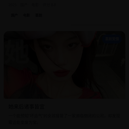
2025
国产
电影
评分 8.8
国产
电影
喜剧
她
喜剧爱情
她来后诸事皆宜
一个能预知“坏运气”的女孩接管了一家濒临倒闭的公司，却发现
霉运能变废为宝。