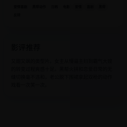
爱情喜剧
黑帮动作
日韩
电影
爱情
喜剧
黑帮
反转
影评推荐
又甜又飒的类型片。女主从懵逼主妇到霸气大嫂
的转变过程爽感十足。黑帮火拼和恋爱日常的无
缝切换毫不违和，老公脱下围裙拿起双枪的动作
戏看一次笑一次。