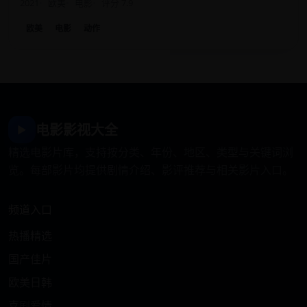
2021
欧美
电影
评分 7.9
欧美
电影
动作
电影影视大全
▶
精选电影片库，支持按分类、年份、地区、类型与关键词浏
览。每部影片均提供剧情介绍、影评推荐与相关影片入口。
频道入口
热播精选
国产佳片
欧美日韩
喜剧爱情