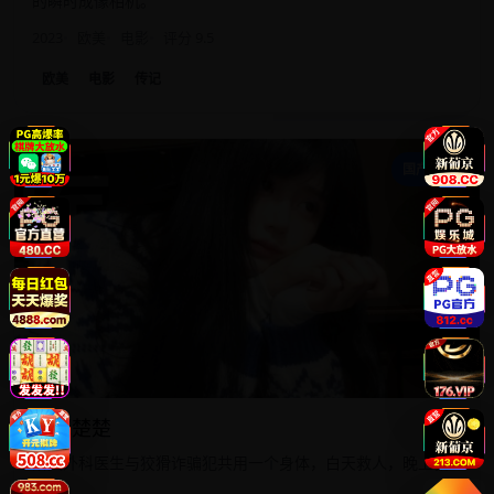
的瞬时成像相机。
2023
欧美
电影
评分 9.5
欧美
电影
传记
医
国产佳片
医冠楚楚
斯文外科医生与狡猾诈骗犯共用一个身体，白天救人，晚上骗
人。