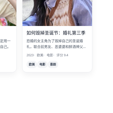
如何毁掉圣诞节：婚礼第三季
定用一
恐婚的女主角为了毁掉自己的圣诞婚
自己。
礼，联合前男友、恶婆婆和醉酒神父，
上演终极破坏计划。
2023
欧美
电影
评分 9.4
欧美
电影
喜剧