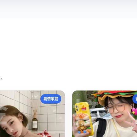
容。
金
接
剧情家庭