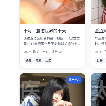
十月：震撼世界的十天
金鱼
通过五位亲历者的第一视角，沉浸式重
母亲患
现1917年俄国十月革命前最关键的十
秒，但
天。
——她
2027
欧美
电影
评分 9.4
2015
欧美
电影
历史
日韩
医
国产佳片