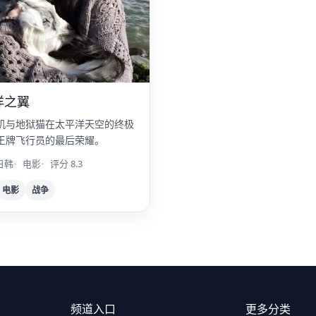
洋之翼
机与地狱猫在太平洋天空的终极
王牌飞行员的最后荣耀。
日韩
电影
评分 8.3
电影
战争
频道入口
更多分类