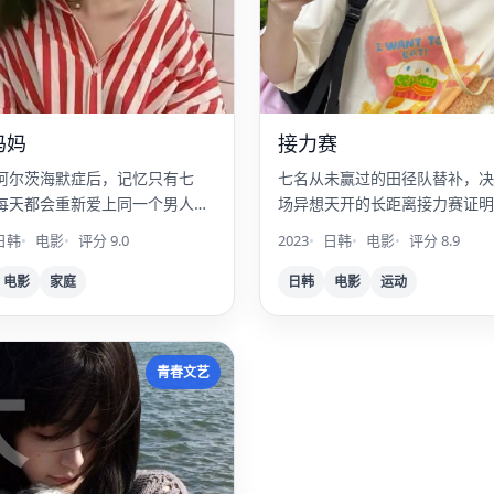
妈妈
接力赛
阿尔茨海默症后，记忆只有七
七名从未赢过的田径队替补，决
每天都会重新爱上同一个男人
场异想天开的长距离接力赛证明
的丈夫。
日韩
电影
评分 9.0
2023
日韩
电影
评分 8.9
电影
家庭
日韩
电影
运动
太
青春文艺