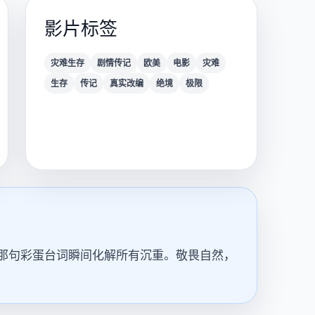
影片标签
灾难生存
剧情传记
欧美
电影
灾难
生存
传记
真实改编
绝境
极限
那句彩蛋台词瞬间化解所有沉重。敬畏自然，