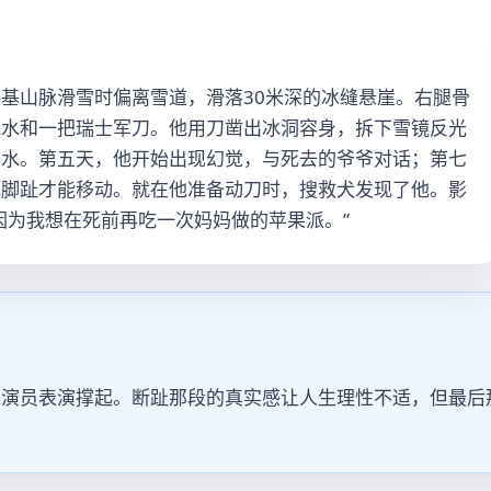
基山脉滑雪时偏离雪道，滑落30米深的冰缝悬崖。右腿骨
瓶水和一把瑞士军刀。他用刀凿出冰洞容身，拆下雪镜反光
用水。第五天，他开始出现幻觉，与死去的爷爷对话；第七
死脚趾才能移动。就在他准备动刀时，搜救犬发现了他。影
因为我想在死前再吃一次妈妈做的苹果派。”
靠演员表演撑起。断趾那段的真实感让人生理性不适，但最后