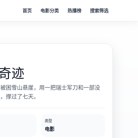
首页
电影分类
热播榜
搜索筛选
奇迹
者被困雪山悬崖，用一把瑞士军刀和一部没
机，撑过了七天。
类型
电影