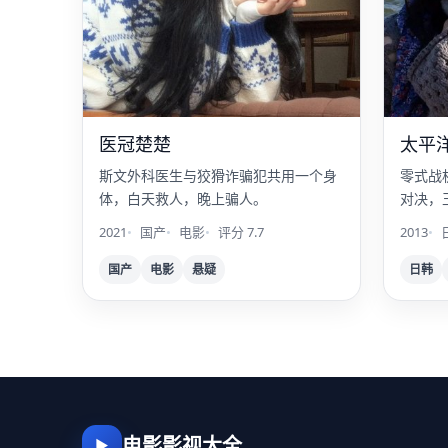
医冠楚楚
太平
斯文外科医生与狡猾诈骗犯共用一个身
零式战
体，白天救人，晚上骗人。
对决，
2021
国产
电影
评分 7.7
2013
国产
电影
悬疑
日韩
电影影视大全
▶