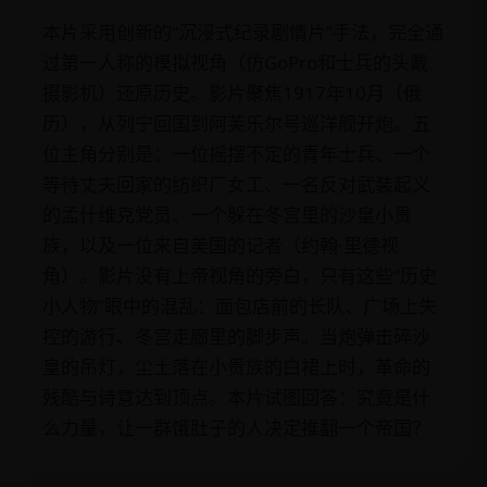
本片采用创新的“沉浸式纪录剧情片”手法，完全通
过第一人称的模拟视角（仿GoPro和士兵的头戴
摄影机）还原历史。影片聚焦1917年10月（俄
历），从列宁回国到阿芙乐尔号巡洋舰开炮。五
位主角分别是：一位摇摆不定的青年士兵、一个
等待丈夫回家的纺织厂女工、一名反对武装起义
的孟什维克党员、一个躲在冬宫里的沙皇小贵
族，以及一位来自美国的记者（约翰·里德视
角）。影片没有上帝视角的旁白，只有这些“历史
小人物”眼中的混乱：面包店前的长队、广场上失
控的游行、冬宫走廊里的脚步声。当炮弹击碎沙
皇的吊灯，尘土落在小贵族的白裙上时，革命的
残酷与诗意达到顶点。本片试图回答：究竟是什
么力量，让一群饿肚子的人决定推翻一个帝国？