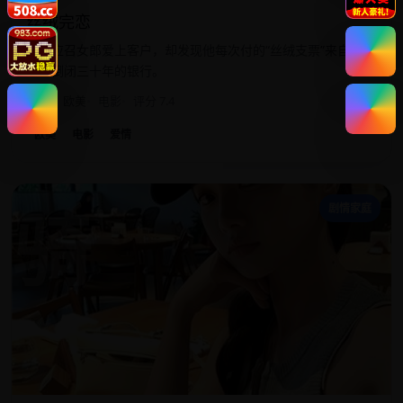
丝绒完恋
高级应召女郎爱上客户，却发现他每次付的“丝绒支票”来自一家
已经倒闭三十年的银行。
2014
欧美
电影
评分 7.4
欧美
电影
爱情
骑
剧情家庭