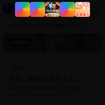
电影影视大全
☰
▶
十
首页
/
电影分类
/
动作冒险
/
十月：震撼世界的十天
▶
高清播放区
动作冒险
十月：震撼世界的十天
通过五位亲历者的第一视角，沉浸式重现1917
年俄国十月革命前最关键的十天。