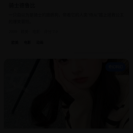
骑士德鲁比
一只自以为是骑士的腊肠狗，带着它的人类“侍从”踏上拯救公主
的爆笑冒险。
2009
欧美
电影
评分 7.9
欧美
电影
动画
女
奇幻科幻