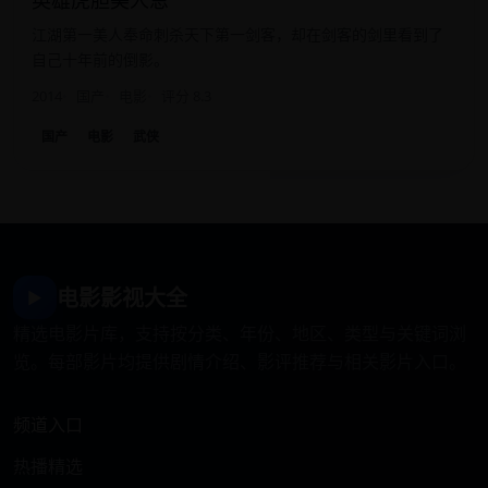
英雄虎胆美人恩
江湖第一美人奉命刺杀天下第一剑客，却在剑客的剑里看到了
自己十年前的倒影。
2014
国产
电影
评分 8.3
国产
电影
武侠
电影影视大全
▶
精选电影片库，支持按分类、年份、地区、类型与关键词浏
览。每部影片均提供剧情介绍、影评推荐与相关影片入口。
频道入口
热播精选