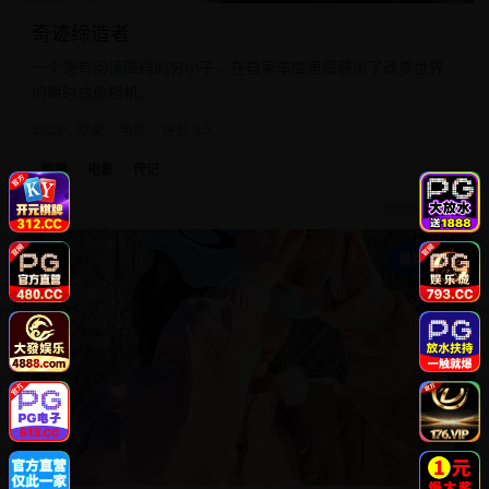
奇迹缔造者
一个患有阅读障碍的穷小子，在自家车库里捣鼓出了改变世界
的瞬时成像相机。
2023
欧美
电影
评分 9.5
欧美
电影
传记
丝
悬疑犯罪