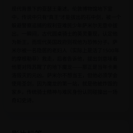
现代背景下的亚瑟王重述。伦敦博物馆地下室
中，传说中只有“真王”才能拔出的石中剑，被一个
躲避警察追捕的叙利亚难民少年萨米尔无意中拔
出。一瞬间，古代圆桌骑士的英灵重现，认定他
为新王，而现代英国政府则视他为恐怖分子。萨
米尔被一名隐居的老妇人（实际上是活了1500年
的摩根勒菲）救走，后者告诉他，拔出剑意味着
他要对阵苏醒了的地下魔龙——那正是当年卡美
洛毁灭的元凶。萨米尔不想当王，但他必须学会
使用圣剑，因为魔龙的第一站，就是他被炸毁的
家乡。传统骑士精神与难民身份认同碰撞出一场
奇幻史诗。