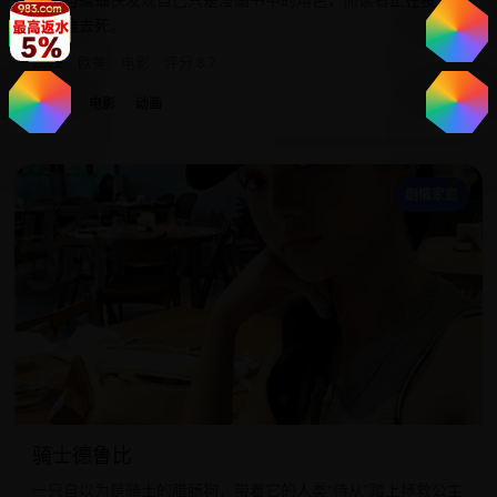
决定谁去死。
2022
欧美
电影
评分 8.7
欧美
电影
动画
骑
剧情家庭
骑士德鲁比
一只自以为是骑士的腊肠狗，带着它的人类“侍从”踏上拯救公主