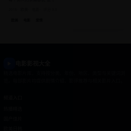
2018
欧美
电影
评分 9.3
欧美
电影
爱情
电影影视大全
▶
精选电影片库，支持按分类、年份、地区、类型与关键词浏
览。每部影片均提供剧情介绍、影评推荐与相关影片入口。
频道入口
热播精选
国产佳片
欧美日韩