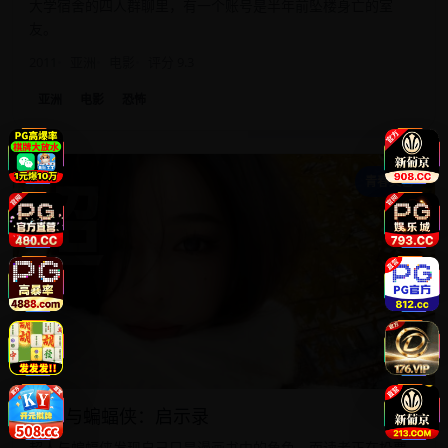
大学宿舍的四人群聊里，有一个账号是半年前坠楼身亡的室
友。
2011
亚洲
电影
评分 9.3
亚洲
电影
恐怖
超
青春文艺
超人与蝙蝠侠：启示录
超人与蝙蝠侠发现自己只是漫画书中的角色，而读者正在投票