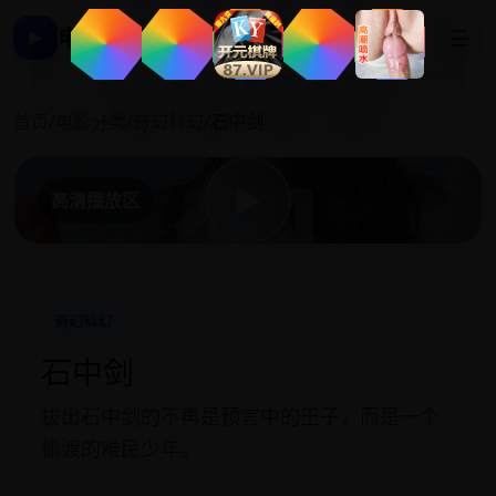
电影影视大全
☰
▶
石
首页
/
电影分类
/
奇幻科幻
/
石中剑
▶
高清播放区
奇幻科幻
石中剑
拔出石中剑的不再是预言中的王子，而是一个
偷渡的难民少年。