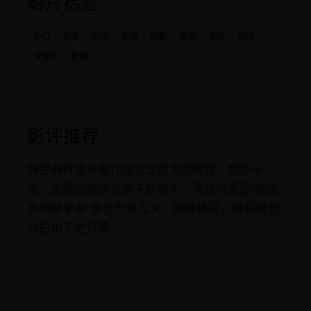
影片标签
奇幻
冒险
动作
欧美
电影
奇幻
冒险
动作
亚瑟王
新编
影评推荐
将经典传说与现代政治议题大胆嫁接，新意十
足。主角的难民背景不是噱头，而是与亚瑟“被抛
弃的继承者”身份形成互文。特效精良，最后魔龙
战拍出了史诗感。