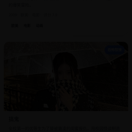
的爆笑冒险。
2009
欧美
电影
评分 7.9
欧美
电影
动画
搞
恐怖惊悚
搞鬼
全校第一的优等生为了替被霸凌的闺蜜报仇，用校园怪谈制造