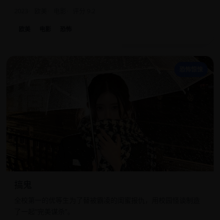
2023
欧美
电影
评分 9.2
欧美
电影
恐怖
搞
恐怖惊悚
搞鬼
全校第一的优等生为了替被霸凌的闺蜜报仇，用校园怪谈制造
了一起“完美谋杀”。