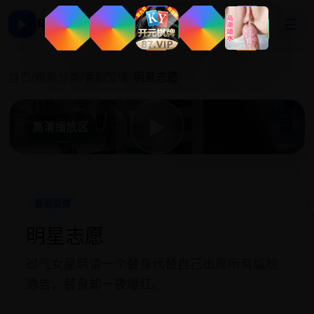
电影影视大全
☰
▶
明
首页
/
电影分类
/
喜剧爱情
/
明星志愿
▶
高清播放区
喜剧爱情
明星志愿
过气女星聘请一个替身代替自己出席所有尴尬
通告，替身却一夜爆红。