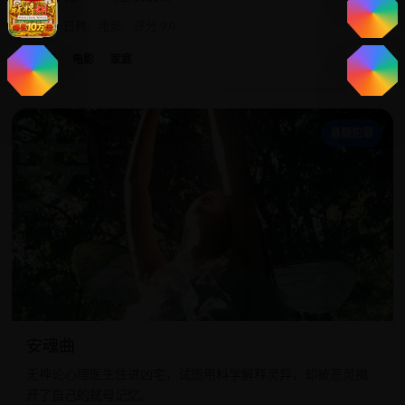
2015
日韩
电影
评分 9.0
日韩
电影
家庭
安
悬疑犯罪
安魂曲
无神论心理医生住进凶宅，试图用科学解释灵异，却被恶灵揭
开了自己的弑母记忆。