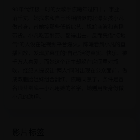
90年代红极一时的女歌手陈曦年过四十，事业一
落千丈。她找来和自己长相酷似的北漂女孩小凡
做替身，替她接那些低俗综艺、尴尬商演和直播
带货。小凡吃苦耐劳、豁得出去，反而凭借“接地
气”的人设在短视频平台爆火。陈曦看到小凡的直
播回放，发现屏幕里的“自己”活得真实、快乐、被
千万人喜爱，而她这个正主却躲在房间里对瓶
吹。经纪人提议让“两人”同时出现在公众面前，做
成双胞胎姐妹组合翻红。陈曦同意了，条件是冒
名顶替到底—小凡用她的名字，她则用新身份做
小凡的助理。
影片标签