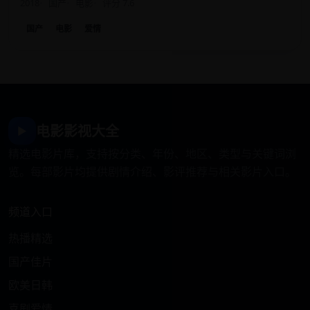
2018
国产
电影
评分 7.6
国产
电影
爱情
电影影视大全
▶
精选电影片库，支持按分类、年份、地区、类型与关键词浏
览。每部影片均提供剧情介绍、影评推荐与相关影片入口。
频道入口
热播精选
国产佳片
欧美日韩
喜剧爱情