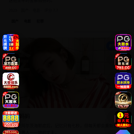
送他坐牢的警察假扮的。
2023
国产
电影
评分 7.7
国产
电影
犯罪
金
剧情家庭
金鱼妈妈
母亲患阿尔茨海默症后，记忆只有七秒，但每天都会重新爱上
同一个男人——她的丈夫。