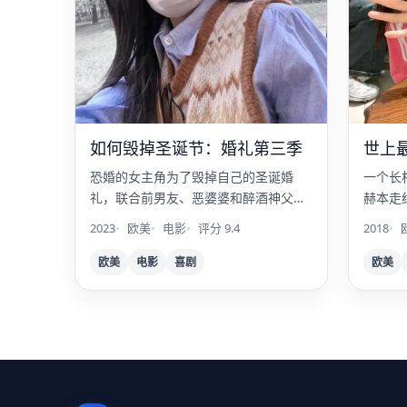
如何毁掉圣诞节：婚礼第三季
世上
恐婚的女主角为了毁掉自己的圣诞婚
一个长
礼，联合前男友、恶婆婆和醉酒神父，
赫本走
上演终极破坏计划。
脸。
2023
欧美
电影
评分 9.4
2018
欧美
电影
喜剧
欧美