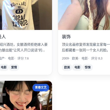
美人
装饰
0年绍兴酒坊，女酿酒师拒绝嫁入豪
顶尖名画修复师发现雇主家每一
为酿出能“让死人开口说话”的黄
后都藏着一张同一个女人的脸。
国产
电影
评分 7.6
2009
欧美
电影
评分 8.3
电影
爱情
欧美
电影
惊悚
世
青春文艺