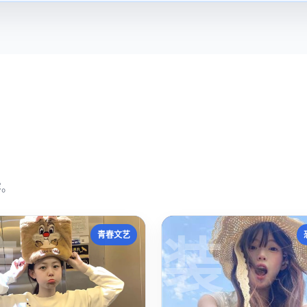
容。
醇
装
青春文艺