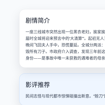
剧情简介
一座三线城市突然出现一位黑衣老妇，挨家挨
届时全城将迎来预言中的‘大清算’”。起初
晚间飞回夫人手中，恐慌蔓延。全城分两派：“
毁所有刀子。市政府介入调查，发现三年前
身份——是事故中唯一未获救的遇难者的母
影评推荐
民间志怪与现代都市惊悚碰撞出新意。“赊刀