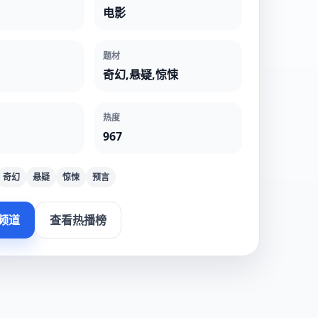
电影
题材
奇幻,悬疑,惊悚
热度
967
奇幻
悬疑
惊悚
预言
频道
查看热播榜