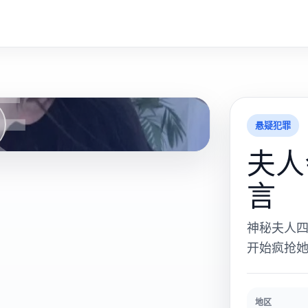
夫
悬疑犯罪
夫人
言
神秘夫人四
开始疯抢
地区