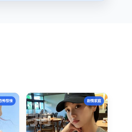
骑
恐怖惊悚
剧情家庭