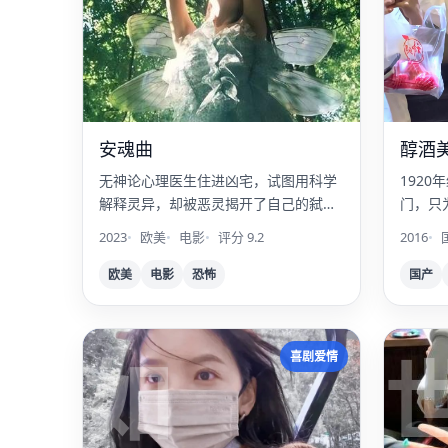
安魂曲
醇酒
无神论心理医生住进凶宅，试图用科学
192
解释灵异，却被恶灵揭开了自己的弑母
门，只
记忆。
酒。
2023
欧美
电影
评分 9.2
2016
欧美
电影
恐怖
国产
如
喜剧爱情