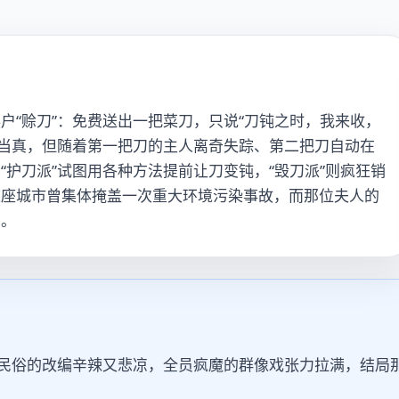
户“赊刀”：免费送出一把菜刀，只说“刀钝之时，我来收，
无人当真，但随着第一把刀的主人离奇失踪、第二把刀自动在
护刀派”试图用各种方法提前让刀变钝，“毁刀派”则疯狂销
这座城市曾集体掩盖一次重大环境污染事故，而那位夫人的
亲。
”民俗的改编辛辣又悲凉，全员疯魔的群像戏张力拉满，结局