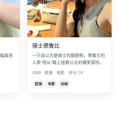
骑士德鲁比
幅画背
一只自以为是骑士的腊肠狗，带着它的
人类“侍从”踏上拯救公主的爆笑冒险。
2009
欧美
电影
评分 7.9
欧美
电影
动画