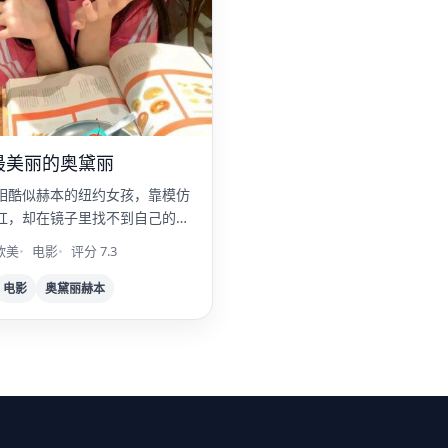
最美丽的奥黛丽
相酷似赫本的纽约女孩，靠模仿
红，却在镜子里找不到自己的
欧美
电影
评分 7.3
电影
奥黛丽赫本