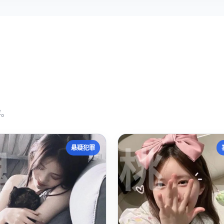
容。
鬼
桃
悬疑犯罪