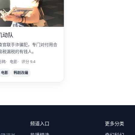
机动队
查官联手诈骗犯，专门对付用合
偷税漏税的有钱人。
日韩
电影
评分 9.4
电影
韩剧改编
频道入口
更多分类