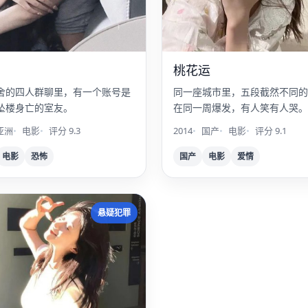
桃花运
舍的四人群聊里，有一个账号是
同一座城市里，五段截然不同的
坠楼身亡的室友。
在同一周爆发，有人笑有人哭。
亚洲
电影
评分 9.3
2014
国产
电影
评分 9.1
电影
恐怖
国产
电影
爱情
悬疑犯罪