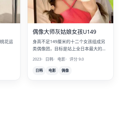
偶像大师灰姑娘女孩U149
桃花运
身高不足149厘米的十二个女孩组成另
类偶像团，目标是站上全日本最大的巨
蛋舞台。
2023
日韩
电影
评分 9.0
日韩
电影
偶像