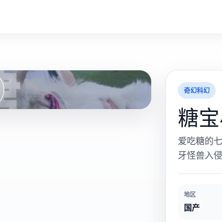
糖
奇幻科幻
糖宝
爱吃糖的
牙怪兽入
地区
国产