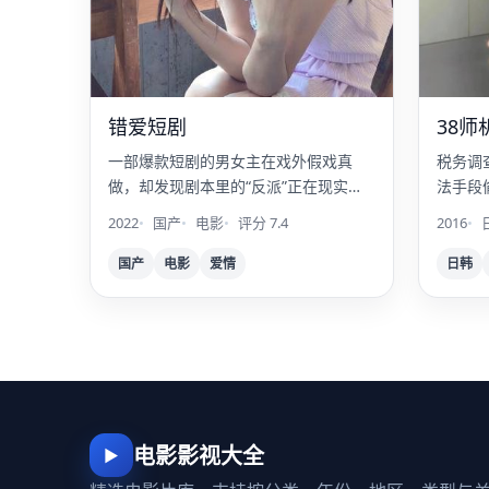
错爱短剧
38师
一部爆款短剧的男女主在戏外假戏真
税务调
做，却发现剧本里的“反派”正在现实中
法手段
一一应验。
2022
国产
电影
评分 7.4
2016
国产
电影
爱情
日韩
电影影视大全
▶