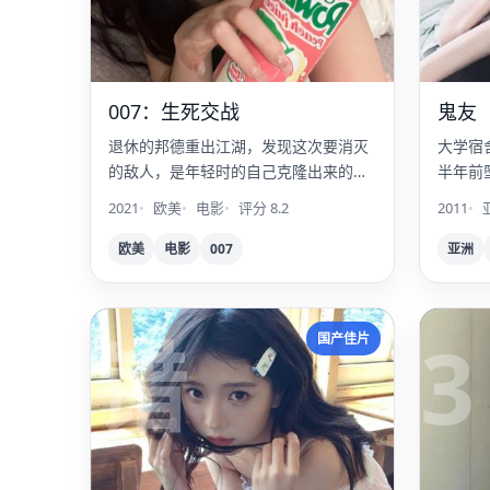
007：生死交战
鬼友
退休的邦德重出江湖，发现这次要消灭
大学宿
的敌人，是年轻时的自己克隆出来的军
半年前
团。
2021
欧美
电影
评分 8.2
2011
欧美
电影
007
亚洲
错
3
国产佳片