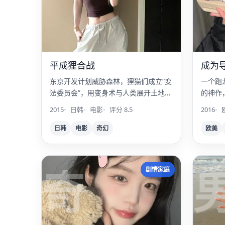
平成狸合战
成为
东京开发计划威胁森林，狸猫们成立“变
一个跑
法委员会”，用变身术与人类展开土地争
的神作
夺战。
钟的无
2015
日韩
电影
评分 8.5
2016
日韩
电影
奇幻
欧美
奇
剧情家庭