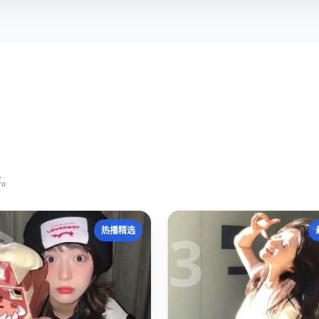
容。
成
3
热播精选