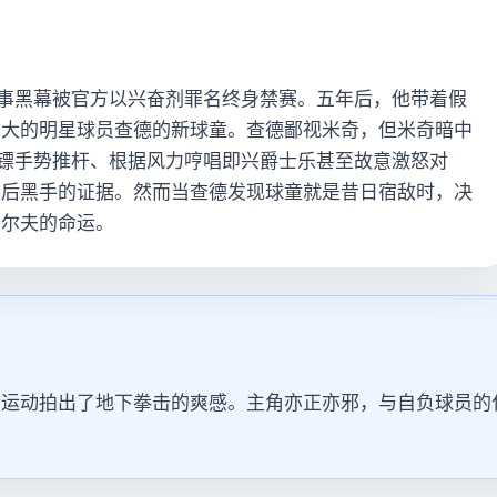
赛事黑幕被官方以兴奋剂罪名终身禁赛。五年后，他带着假
自大的明星球员查德的新球童。查德鄙视米奇，但米奇暗中
飞镖手势推杆、根据风力哼唱即兴爵士乐甚至故意激怒对
幕后黑手的证据。然而当查德发现球童就是昔日宿敌时，决
高尔夫的命运。
士运动拍出了地下拳击的爽感。主角亦正亦邪，与自负球员的