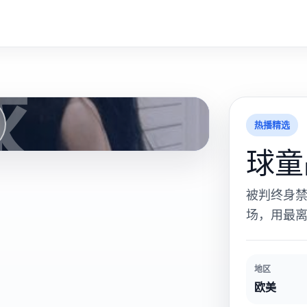
球
热播精选
球童
被判终身
场，用最
地区
欧美