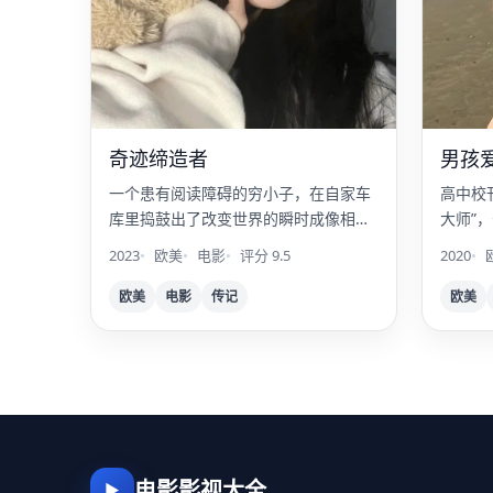
奇迹缔造者
男孩
一个患有阅读障碍的穷小子，在自家车
高中校
库里捣鼓出了改变世界的瞬时成像相
大师”
机。
事。
2023
欧美
电影
评分 9.5
2020
欧美
电影
传记
欧美
电影影视大全
▶