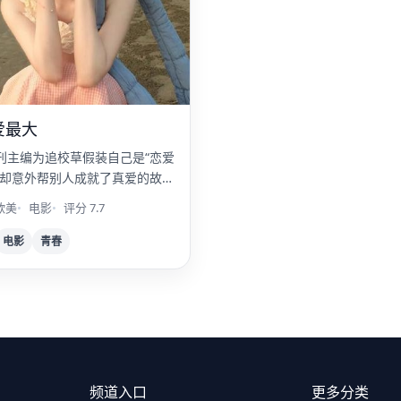
爱最大
刊主编为追校草假装自己是“恋爱
，却意外帮别人成就了真爱的故
欧美
电影
评分 7.7
电影
青春
频道入口
更多分类