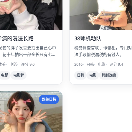
导演的漫漫长路
38师机动队
龙套的胖子发誓要拍出自己心中
税务调查官联手诈骗犯，专门对
，花十年拍出一部全长只有七分
法手段偷税漏税的有钱人。
声黑白片。
欧美
电影
评分 9.0
2016
日韩
电影
评分 9.4
电影
电影梦
日韩
电影
韩剧改编
男
欧美日韩