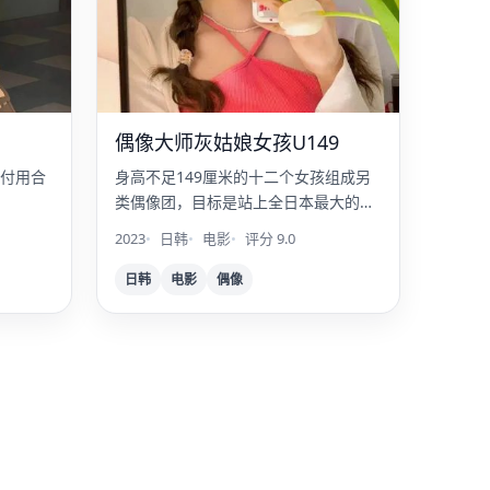
偶像大师灰姑娘女孩U149
付用合
身高不足149厘米的十二个女孩组成另
类偶像团，目标是站上全日本最大的巨
蛋舞台。
2023
日韩
电影
评分 9.0
日韩
电影
偶像