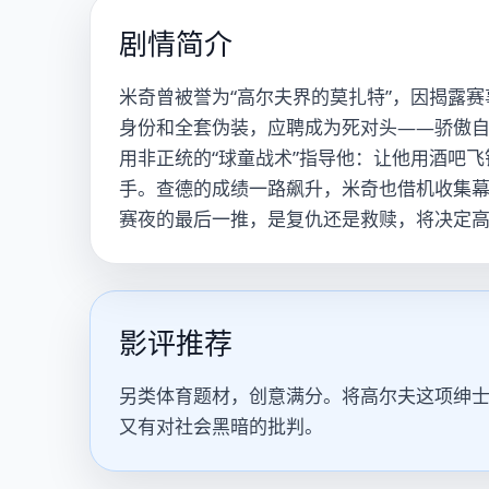
剧情简介
米奇曾被誉为“高尔夫界的莫扎特”，因揭露
身份和全套伪装，应聘成为死对头——骄傲
用非正统的“球童战术”指导他：让他用酒吧
手。查德的成绩一路飙升，米奇也借机收集
赛夜的最后一推，是复仇还是救赎，将决定
影评推荐
另类体育题材，创意满分。将高尔夫这项绅
又有对社会黑暗的批判。