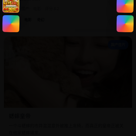
2020
国产
电影
评分 8.2
国产
电影
奇幻
蟋
国产佳片
蟋蟀皇帝
一个斗蟋蟀的市井混混意外被推上龙椅，而真正的皇帝正被关
在他家蟋蟀罐里。