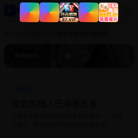
电影影视大全
☰
▶
吸
首页
/
电影分类
/
奇幻科幻
/
吸血鬼猎人巴菲第五季
▶
高清播放区
奇幻科幻
吸血鬼猎人巴菲第五季
巴菲发现自己是所有平行宇宙中最后一个活着
的猎人，而她的死亡将终结所有吸血鬼。