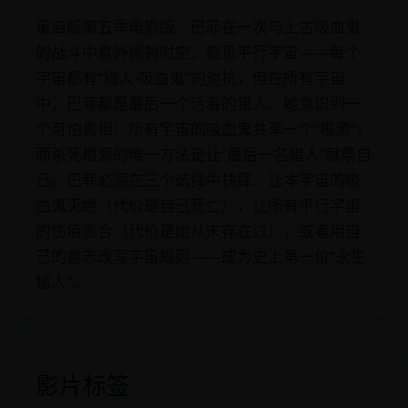
重启版第五季电影版：巴菲在一次与上古吸血鬼
的战斗中意外撕裂时空，窥见平行宇宙——每个
宇宙都有“猎人-吸血鬼”的对抗，但在所有宇宙
中，巴菲都是最后一个活着的猎人。她意识到一
个可怕真相：所有宇宙的吸血鬼共享一个“根源”，
而杀死根源的唯一方法是让“最后一名猎人”献祭自
己。巴菲必须在三个选择中抉择：让本宇宙的吸
血鬼灭绝（代价是自己死亡），让所有平行宇宙
的伤痕愈合（代价是她从未存在过），或者用自
己的意志改写宇宙规则——成为史上第一位“永生
猎人”。
影片标签