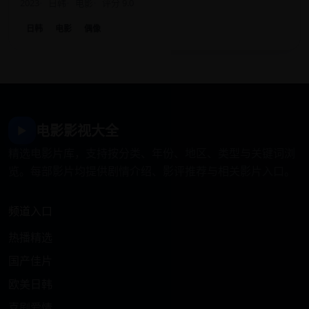
2023
日韩
电影
评分 9.0
日韩
电影
偶像
电影影视大全
▶
精选电影片库，支持按分类、年份、地区、类型与关键词浏
览。每部影片均提供剧情介绍、影评推荐与相关影片入口。
频道入口
热播精选
国产佳片
欧美日韩
喜剧爱情