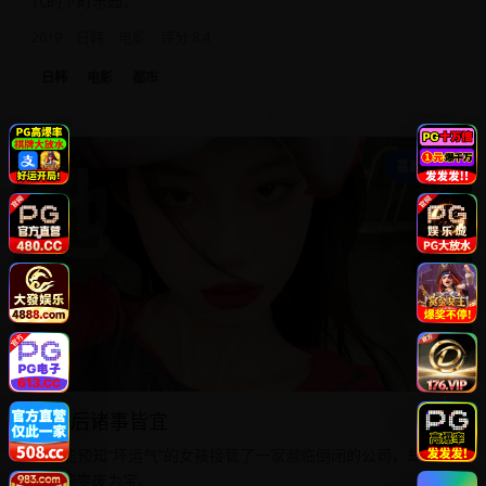
代的下町乐园。
2019
日韩
电影
评分 8.4
日韩
电影
都市
她
喜剧爱情
她来后诸事皆宜
一个能预知“坏运气”的女孩接管了一家濒临倒闭的公司，却发现
霉运能变废为宝。